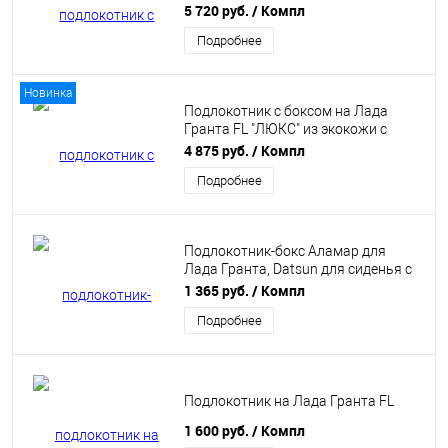
Аламар
5 720 руб.
/ Компл
Подробнее
Новинка
Подлокотник с боксом на Лада
Гранта FL "ЛЮКС" из экокожи с
двойной белой строчкой
4 875 руб.
/ Компл
Подробнее
Подлокотник-бокс Аламар для
Лада Гранта, Datsun для сиденья с
регулировкой по высоте
1 365 руб.
/ Компл
Подробнее
Подлокотник на Лада Гранта FL
1 600 руб.
/ Компл