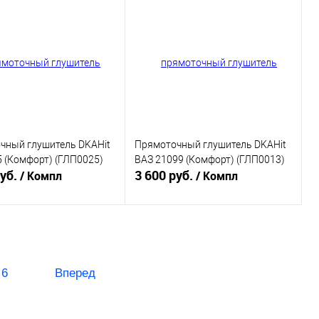
ь в 1 клик
К сравнению
Купить в 1 клик
К сравнению
ранное
В наличии
В избранное
В наличии
чный глушитель DKAHit
Прямоточный глушитель DKAHit
 (Комфорт) (ГЛП0025)
ВАЗ 21099 (Комфорт) (ГЛП0013)
руб.
3 600 руб.
/ Компл
/ Компл
В корзину
В корзину
ь в 1 клик
К сравнению
Купить в 1 клик
К сравнению
6
Вперед
ранное
В наличии
В избранное
В наличии