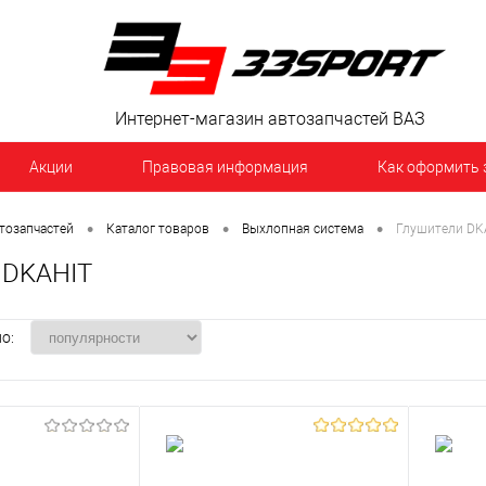
Интернет-магазин автозапчастей ВАЗ
Акции
Правовая информация
Как оформить 
•
•
•
тозапчастей
Каталог товаров
Выхлопная система
Глушители DK
 DKAHIT
о: