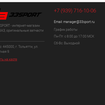
+7 (939) 716-10-06
Email:
manager@33sport.ru
SPORT - интернет-магазин
График работы
ВАЗ, оригинальные запчасти
Пн-Пт: с 8:00 до 17:00 МСК
Сб-Вс: Выходной
: 445000, г. Тольятти, ул.
ная 9.
ть на карте