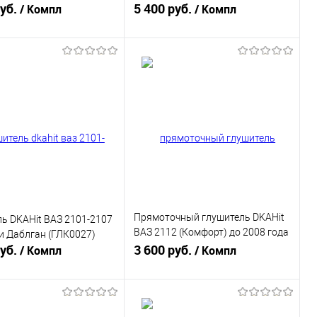
руб.
(ГЛК0005)
5 400 руб.
/ Компл
/ Компл
В корзину
В корзину
ь в 1 клик
К сравнению
Купить в 1 клик
К сравнению
ранное
В наличии
В избранное
В наличии
Прямоточный глушитель DKAHit
ь DKAHit ВАЗ 2101-2107
ВАЗ 2112 (Комфорт) до 2008 года
и Даблган (ГЛК0027)
руб.
(ГЛП0019)
3 600 руб.
/ Компл
/ Компл
В корзину
В корзину