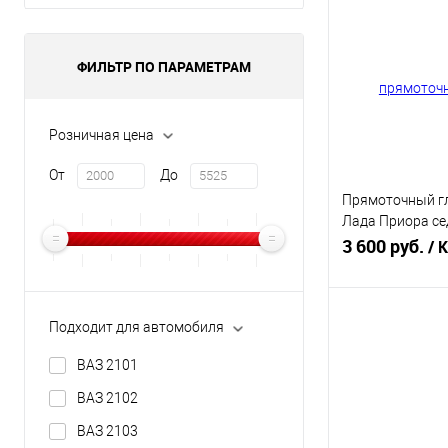
Купить в 1 кл
В избранное
ФИЛЬТР ПО ПАРАМЕТРАМ
Розничная цена
От
До
Прямоточный г
Лада Приора се
(ГЛП0027)
3 600 руб.
/ 
В 
Подходит для автомобиля
ВАЗ 2101
Купить в 1 кл
ВАЗ 2102
В избранное
ВАЗ 2103