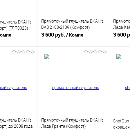
Прямоточный глушитель DKAHit
Прямото
лушитель DKAHit
ВАЗ 2108-2109 (Комфорт)
Лада Кал
орт) (ГЛП0023)
(ГЛП0011)
3 600 руб.
(Комфорт
3 600 
Компл
/ Компл
корзину
В корзину
ик
К сравнению
Купить в 1 клик
К сравнению
Купит
В наличии
В избранное
В наличии
В изб
лушитель DKAHit
Прямоточный глушитель DKAHit
ShotGun 
рт) до 2008 года
Лада Гранта (Комфорт)
окрашен