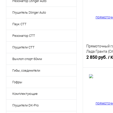
Резонатор Stinger Auto
Глушитель Stinger Auto
Паук СТТ
Резонатор СТТ
Прямоточный г
Глушители СТТ
Лада Гранта (С
2 850 руб.
/ 
Выхлоп спорт 60мм
Гибы, соединители
В 
Гофры
Купить в 1 кл
Комплектующие
В избранное
Глушители DK-Pro