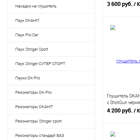
(ГЛП0015)
3 600 руб.
/ 
Насадки на глушитель
Паук DKAHIT
В 
Паук Pro.Car
Купить в 1 кл
Паук Stinger Sport
В избранное
Паук Stinger СУПЕР СПОРТ
Пауки DK-Pro
Резонаторы DK-Pro
Глушитель DKAH
с ShotGun черн
Резонаторы DKAHIT
(ГЛК0009)
4 200 руб.
/ 
Резонаторы Stinger sport
В 
Резонаторы стандарт ВАЗ