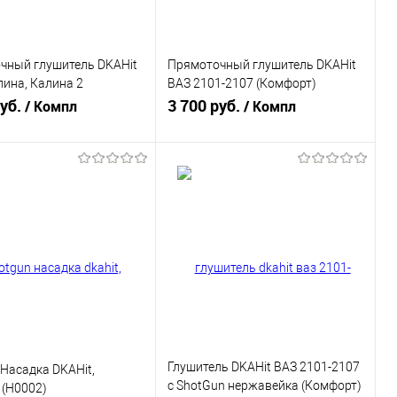
чный глушитель DKAHit
Прямоточный глушитель DKAHit
ина, Калина 2
ВАЗ 2101-2107 (Комфорт)
) седан (ГЛП0001)
руб.
(ГЛК0001)
3 700 руб.
/ Компл
/ Компл
В корзину
В корзину
ь в 1 клик
К сравнению
Купить в 1 клик
К сравнению
ранное
В наличии
В избранное
В наличии
Глушитель DKAHit ВАЗ 2101-2107
Насадка DKAHit,
с ShotGun нержавейка (Комфорт)
 (Н0002)