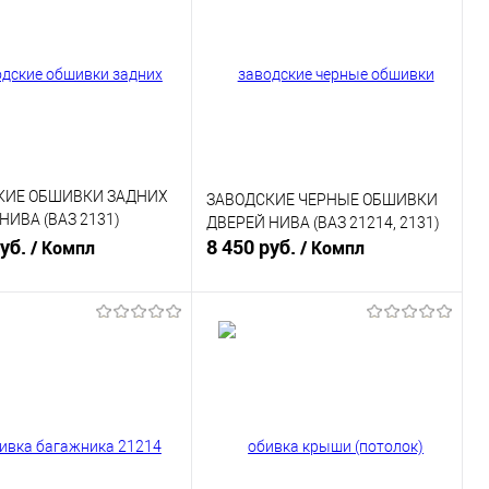
КИЕ ОБШИВКИ ЗАДНИХ
ЗАВОДСКИЕ ЧЕРНЫЕ ОБШИВКИ
НИВА (ВАЗ 2131)
ДВЕРЕЙ НИВА (ВАЗ 21214, 2131)
Я
руб.
8 450 руб.
/ Компл
/ Компл
В корзину
Подписаться
ь в 1 клик
К сравнению
Купить в 1 клик
К сравнению
ранное
В наличии
В избранное
Нет в
наличии