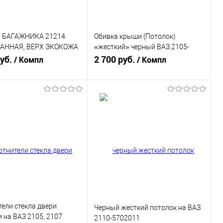
 БАГАЖНИКА 21214
Обивка крыши (Потолок)
АННАЯ, ВЕРХ ЭКОКОЖА
«жесткий» черный ВАЗ 2105-
ЕРНУЮ ЛАДА НИВА 4Х4
руб.
2107 (2105-5004100)
2 700 руб.
/ Компл
/ Компл
13, 21214)
Подписаться
В корзину
ь в 1 клик
К сравнению
Купить в 1 клик
К сравнению
ранное
Нет в
В избранное
В наличии
наличии
ели стекла двери
Черный жесткий потолок на ВАЗ
 на ВАЗ 2105, 2107
2110-5702011