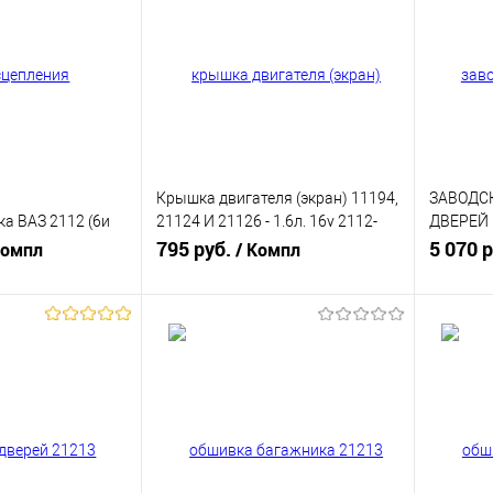
Крышка двигателя (экран) 11194,
ЗАВОДС
а ВАЗ 2112 (6и
21124 И 21126 - 1.6л. 16v 2112-
ДВЕРЕЙ 
ез демпферное)
1008650
795 руб.
ДЛИННА
5 070 
Компл
/ Компл
корзину
В корзину
ик
К сравнению
Купить в 1 клик
К сравнению
Купит
В наличии
В избранное
В наличии
В изб