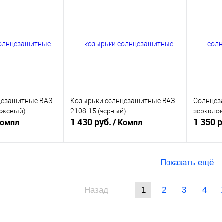
ик
К сравнению
Купить в 1 клик
К сравнению
Купит
В наличии
В избранное
В наличии
В изб
цезащитные ВАЗ
Козырьки солнцезащитные ВАЗ
Солнцез
бежевый)
2108-15 (черный)
зеркало
1 430 руб.
1 350 
Компл
/ Компл
писаться
В корзину
Показать ещё
ик
К сравнению
Купить в 1 клик
К сравнению
Купит
Назад
1
2
3
4
Нет в
В избранное
В наличии
В изб
наличии