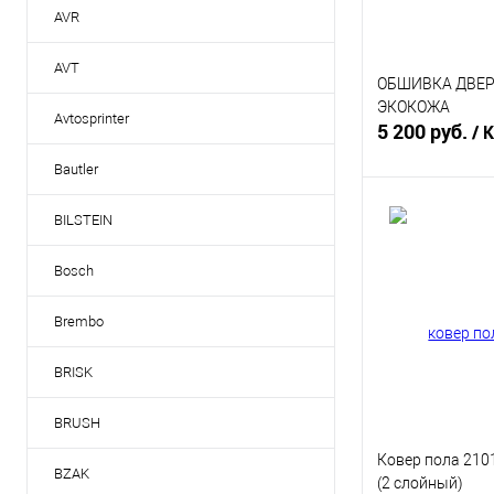
AVR
AVT
ОБШИВКА ДВЕР
ЭКОКОЖА
Avtosprinter
5 200 руб.
/ 
Bautler
Под
BILSTEIN
Купить в 1 кл
Bosch
В избранное
Brembo
BRISK
BRUSH
Ковер пола 2101
BZAK
(2 слойный)