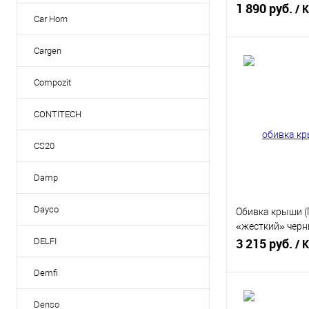
1 890 руб.
/ 
Car Horn
Cargen
В 
Compozit
Купить в 1 кл
CONTITECH
В избранное
CS20
Damp
Dayco
Обивка крыши (
«жесткий» черн
(21120-5702012
3 215 руб.
DELFI
/ 
Demfi
В 
Denso