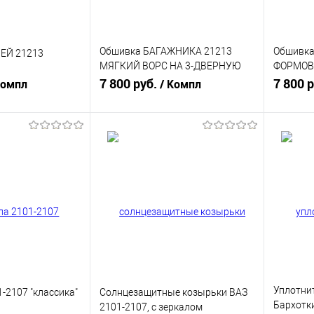
Обшивка БАГАЖНИКА 21213
Обшивка
ЕЙ 21213
МЯГКИЙ ВОРС НА 3-ДВЕРНУЮ
ФОРМОВ
ЛАДА НИВА 4Х4
7 800 руб.
НА 3-ДВ
7 800 
Компл
/ Компл
(ВАЗ 212
писаться
В корзину
ик
К сравнению
Купить в 1 клик
К сравнению
Купит
Нет в
В избранное
В наличии
В изб
наличии
Уплотнит
-2107 "классика"
Солнцезащитные козырьки ВАЗ
Бархотки
2101-2107, с зеркалом