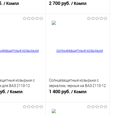
 комплект)
б.
2 700 руб.
/ Компл
/ Компл
В корзину
В корзину
ь в 1 клик
К сравнению
Купить в 1 клик
К сравнению
ранное
В наличии
В избранное
В наличии
ащитные козырьки с
Солнцезащитные козырьки с
 для ВАЗ 2110-12
зеркалом, черные на ВАЗ 2110-12
руб.
1 400 руб.
/ Компл
/ Компл
В корзину
В корзину