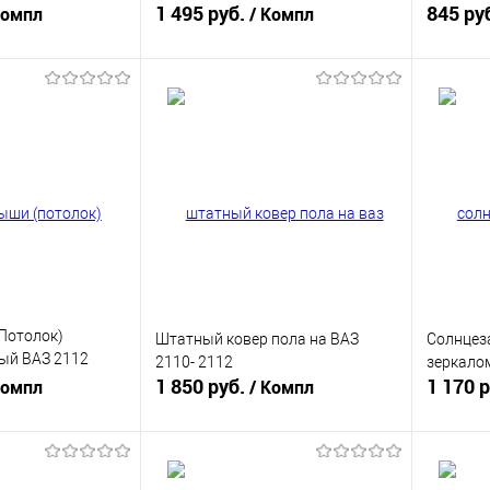
1 495 руб.
(Полный
845 ру
Компл
/ Компл
корзину
В корзину
ик
К сравнению
Купить в 1 клик
К сравнению
Купит
В наличии
В избранное
В наличии
В изб
Потолок)
Штатный ковер пола на ВАЗ
Солнцез
ый ВАЗ 2112
2110- 2112
зеркалом
)
1 850 руб.
1 170 
Компл
/ Компл
корзину
В корзину