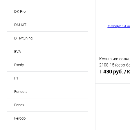
Купить в 1 кл
DK Pro
В избранное
DM KIT
DTMtuning
EVA
Козырьки солн
2108-15 (серо-
Exedy
1 430 руб.
/ 
F1
Fenders
Под
Fenox
Купить в 1 кл
В избранное
Ferodo