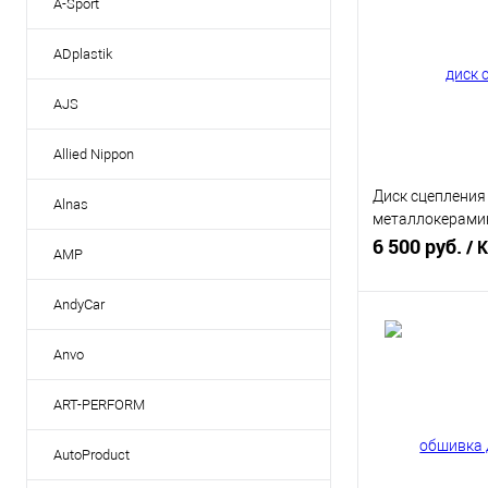
A-Sport
ADplastik
AJS
Allied Nippon
Диск сцепления
Alnas
металлокерамик
лепестковые, б
6 500 руб.
/ 
AMP
AndyCar
В 
Anvo
Купить в 1 кл
ART-PERFORM
В избранное
AutoProduct