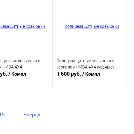
ь в 1 клик
К сравнению
Купить в 1 клик
К сравнению
ранное
В наличии
В избранное
В наличии
ащитные козырьки с
Солнцезащитные козырьки с
м НИВА 4Х4
зеркалом НИВА 4Х4 (черные)
руб.
1 600 руб.
/ Компл
/ Компл
В корзину
Подписаться
ь в 1 клик
К сравнению
Купить в 1 клик
К сравнению
15
Вперед
ранное
В наличии
В избранное
Нет в
наличии