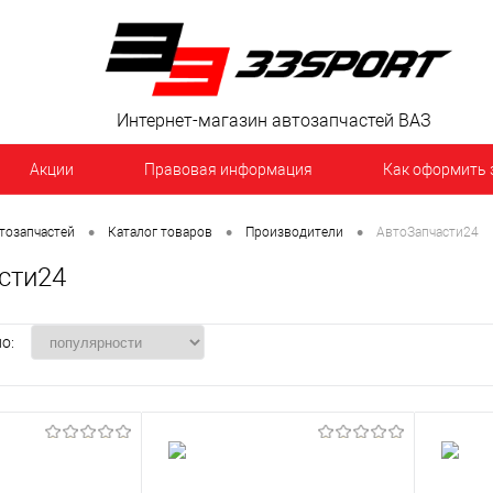
Интернет-магазин автозапчастей ВАЗ
Акции
Правовая информация
Как оформить 
•
•
•
тозапчастей
Каталог товаров
Производители
АвтоЗапчасти24
сти24
о: