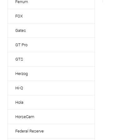
Ferrum
FOX
Gates
GT Pro
GTS
Herzog
Hi-Q
Hola
HorseCam
Federal Reserve