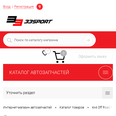
Определение
Вход
Регистрация
+7 (939) 716-10-06
пн-пт 7:00-16:00 МСК
0
0
Оформить заказ
КАТАЛОГ АВТОЗАПЧАСТЕЙ
Уточнить раздел
•
•
Интернет-магазин автозапчастей
Каталог товаров
4х4.Off Road НИ