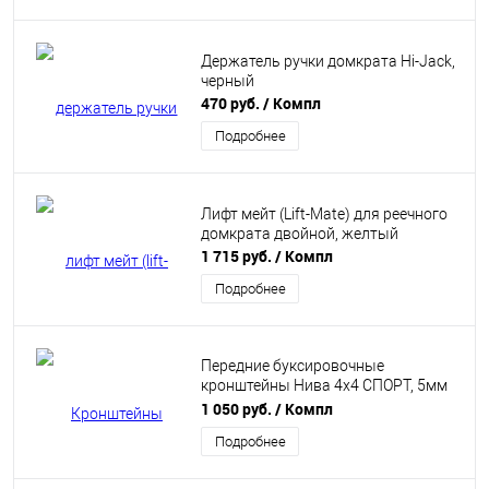
Держатель ручки домкрата Hi-Jack,
черный
470 руб.
/ Компл
Подробнее
Лифт мейт (Lift-Mate) для реечного
домкрата двойной, желтый
1 715 руб.
/ Компл
Подробнее
Передние буксировочные
кронштейны Нива 4х4 СПОРТ, 5мм
(комплект - 2 шт) PBK
1 050 руб.
/ Компл
Подробнее