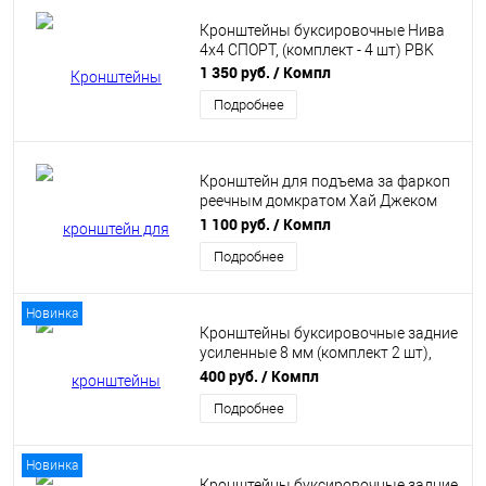
Кронштейны буксировочные Нива
4х4 СПОРТ, (комплект - 4 шт) PBK
1 350 руб.
/ Компл
Подробнее
Кронштейн для подъема за фаркоп
реечным домкратом Хай Джеком
(Hi-jack) PBK
1 100 руб.
/ Компл
Подробнее
Новинка
Кронштейны буксировочные задние
усиленные 8 мм (комплект 2 шт),
подходит для Нива 2121-21213-
400 руб.
/ Компл
21214 PBK
Подробнее
Новинка
Кронштейны буксировочные задние