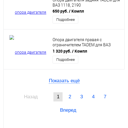
Опора двигателя задняя TADEM для
ВАЗ 1118, 2190
650 руб.
/ Компл
Подробнее
Опора двигателя правая с
ограничителем TADEM для ВАЗ
1118, 2190 (1118-1001089-10) БРТ
1 320 руб.
/ Компл
Подробнее
Показать ещё
Назад
1
2
3
4
7
Вперед