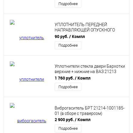
Подробнее
УПЛОТНИТЕЛЬ ПЕРЕДНЕЙ
НАПРАВЛЯЮЩЕЙ ОПУСКНОГО
СТЕКЛА ЗАДНЕЙ ДВЕРИ БРТ НА
90 руб.
/ Компл
ШЕВРОЛЕ НИВА
Подробнее
Уплотнители стекла двери Бархотки
верхние + нижние на ВАЗ 21213
(Комплект 6шт) БРТ
1 760 руб.
/ Компл
Подробнее
Виброгаситель БРТ 21214-1001185-
01 (в сборе с траверсом)
2 900 руб.
/ Компл
Подробнее