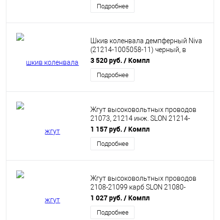
Подробнее
Шкив коленвала демпферный Niva
(21214-1005058-11) черный, в
упаковке (8V) SLON
3 520 руб.
/ Компл
Подробнее
Жгут высоковольтных проводов
21073, 21214 инж. SLON 21214-
3707080-30
1 157 руб.
/ Компл
Подробнее
Жгут высоковольтных проводов
2108-21099 карб SLON 21080-
3707080-10
1 027 руб.
/ Компл
Подробнее