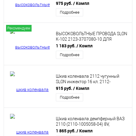
4Х4 КАРБЮРАТОР
975 руб.
/ Компл
Подробнее
Рекомендуем
ВЫСОКОВОЛЬТНЫЕ ПРОВОДА SLON
К-102 2123-3707080-10 ДЛЯ
ШЕВРОЛЕ НИВА
1 183 руб.
/ Компл
Подробнее
Шкив коленвала 2112 чугунный
SLON инжектор 16 кл. 2112-
1005060-25
915 руб.
/ Компл
Подробнее
Шкив коленвала демпферный ВАЗ
2110 (2110-1005058-04) 8V,
инжектор SLON
1 865 руб.
/ Компл