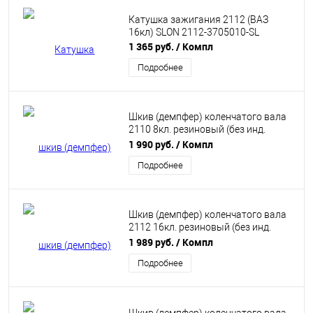
Катушка зажигания 2112 (ВАЗ
16кл) SLON 2112-3705010-SL
1 365 руб.
/ Компл
Подробнее
Шкив (демпфер) коленчатого вала
2110 8кл. резиновый (без инд.
упаковки) SLON SL10-1005058R
1 990 руб.
/ Компл
Подробнее
Шкив (демпфер) коленчатого вала
2112 16кл. резиновый (без инд.
упаковки) SLON SL12-1005058R
1 989 руб.
/ Компл
Подробнее