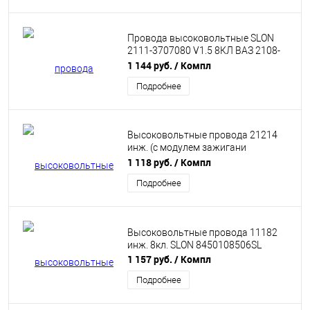
Провода высоковольтные SLON
2111-3707080 V1.5 8КЛ ВАЗ 2108-
21099, 2110-2112 инж
1 144 руб.
/ Компл
Подробнее
Высоковольтные провода 21214
инж. (с модулем зажигани
зажигания, -2006) SLON 21214-
1 118 руб.
/ Компл
3707080-10
Подробнее
Высоковольтные провода 11182
инж. 8кл. SLON 8450108506SL
1 157 руб.
/ Компл
Подробнее