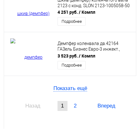
Шкив (демпфер) коленчатого вала
2123 с конд. SLON 2123-1005058-50
4 251 руб.
/ Компл
Подробнее
Демпфер коленвала дв.42164
ГАЗель Бизнес Евро-3 инжект.,
поликлиновой ремень SLON
3 523 руб.
/ Компл
42164.1005070-01
Подробнее
Показать ещё
Назад
1
2
Вперед