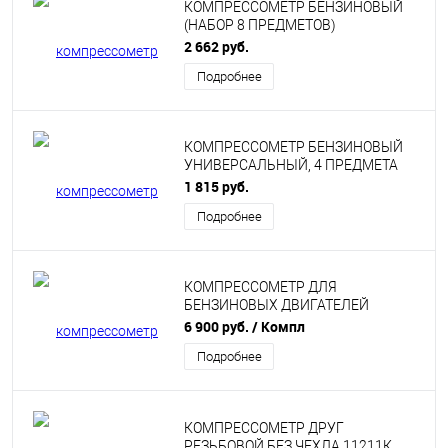
КОМПРЕССОМЕТР БЕНЗИНОВЫЙ
(НАБОР 8 ПРЕДМЕТОВ)
«АВТОDЕЛО» 40068
2 662 руб.
Подробнее
КОМПРЕССОМЕТР БЕНЗИНОВЫЙ
УНИВЕРСАЛЬНЫЙ, 4 ПРЕДМЕТА
«АВТОDЕЛО» 40063
1 815 руб.
Подробнее
КОМПРЕССОМЕТР ДЛЯ
БЕНЗИНОВЫХ ДВИГАТЕЛЕЙ
«JONNESWAY» 047801
6 900 руб.
/ Компл
Подробнее
КОМПРЕССОМЕТР ДРУГ
РЕЗЬБОВОЙ БЕЗ ЧЕХЛА 11211К