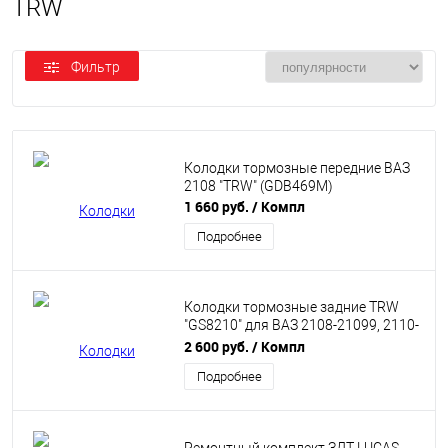
TRW
Фильтр
Колодки тормозные передние ВАЗ
2108 "TRW" (GDB469M)
1 660 руб.
/ Компл
Подробнее
Колодки тормозные задние TRW
"GS8210" для ВАЗ 2108-21099, 2110-
2112, 2113-2115, Приора, Калина,
2 600 руб.
/ Компл
Гранта без ABS
Подробнее