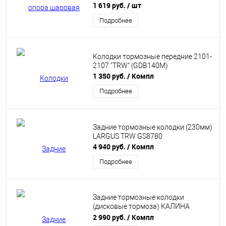
1 619 руб.
/ шт
Подробнее
Колодки тормозные передние 2101-
2107 "TRW" (GDB140M)
1 350 руб.
/ Компл
Подробнее
Задние тормозные колодки (230мм)
LARGUS TRW GS8780
4 940 руб.
/ Компл
Подробнее
Задние тормозные колодки
(дисковые тормоза) КАЛИНА
СПОРТ, VESTA SW CROSS TRW
2 990 руб.
/ Компл
GDB1384