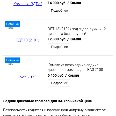
14 000 руб.
/ Компл
Подробнее
Новинка
ЗДТ 13"(2101) под гидро-ручник - 2
суппорта без полуосей
12 800 руб.
/ Компл
Подробнее
Новинка
Комплект перехода на задние
дисковые тормоза для ВАЗ 2108–
2110, 2170 с планшайбами
6 400 руб.
/ Компл
Подробнее
Задние дисковые тормоза для ВАЗ по низкой цене
Безопасность водителя и пассажиров напрямую зависит от
качества работы тормозов автомобиля. Поэтому их