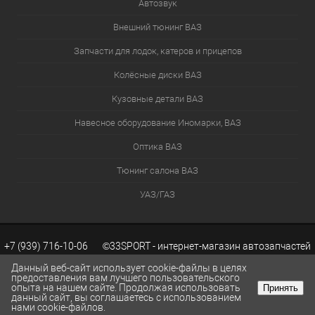
Автозвук
Внешний тюнинг ВАЗ
Запчасти для лодок, катеров и прицепов
Колёсные диски ВАЗ
Кузовные детали ВАЗ
Навесное оборудование Иномарки, ВАЗ
Оптика ВАЗ
Тюнинг салона ВАЗ
УАЗ/ГАЗ
+7 (939) 716-10-06 ©33SPORT - интернет-магазин автозапчастей
Данный веб-сайт использует cookie-файлы в целях
предоставления вам лучшего пользовательского
опыта на нашем сайте. Продолжая использовать
Принять
ВАЗ. Каталог запчастей ВАЗ.
Разработка сайтов KWEBEK.RU
данный сайт, вы соглашаетесь с использованием
КОРЗИНА
0
нами cookie-файлов.