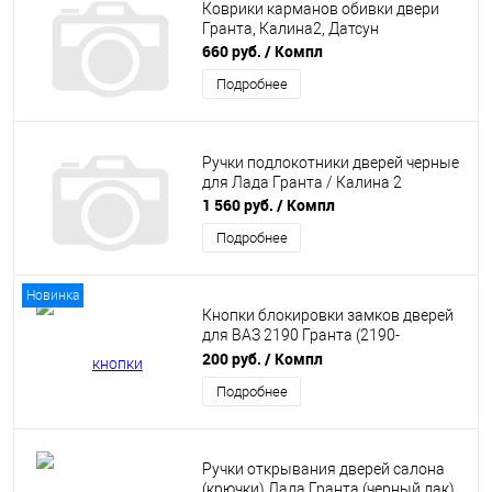
Коврики карманов обивки двери
Гранта, Калина2, Датсун
660 руб.
/ Компл
Подробнее
Ручки подлокотники дверей черные
для Лада Гранта / Калина 2
1 560 руб.
/ Компл
Подробнее
Новинка
Кнопки блокировки замков дверей
для ВАЗ 2190 Гранта (2190-
6105125) с втулками в сборе
200 руб.
/ Компл
Подробнее
Ручки открывания дверей салона
(крючки) Лада Гранта (черный лак)