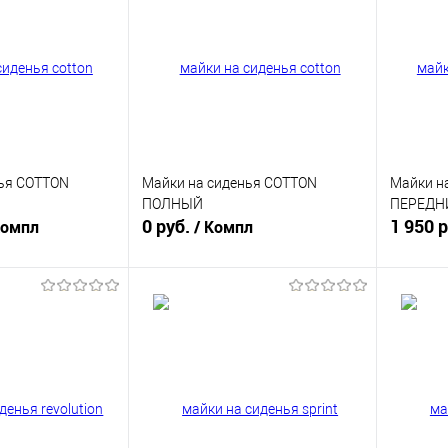
нья COTTON
Майки на сиденья COTTON
Майки н
ПОЛНЫЙ
ПЕРЕДН
0 руб.
1 950 
Компл
/ Компл
писаться
Подписаться
ик
К сравнению
Купить в 1 клик
К сравнению
Купит
Нет в
В избранное
Нет в
В изб
наличии
наличии