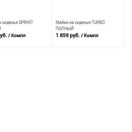
а сиденья SPRINT
Майки на сиденья TURBO
Й
ПОЛНЫЙ
руб.
1 859 руб.
/ Компл
/ Компл
В корзину
В корзину
ь в 1 клик
К сравнению
Купить в 1 клик
К сравнению
ранное
В наличии
В избранное
В наличии