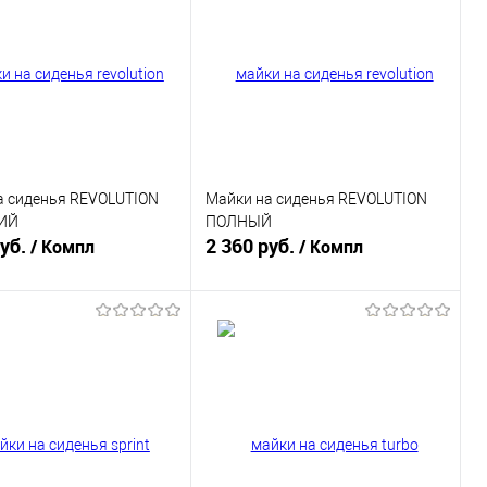
а сиденья REVOLUTION
Майки на сиденья REVOLUTION
ИЙ
ПОЛНЫЙ
руб.
2 360 руб.
/ Компл
/ Компл
В корзину
В корзину
ь в 1 клик
К сравнению
Купить в 1 клик
К сравнению
ранное
В наличии
В избранное
В наличии