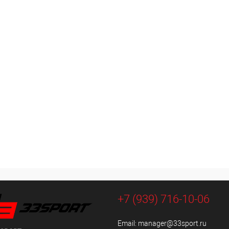
+7 (939) 716-10-06
Email:
manager@33sport.ru