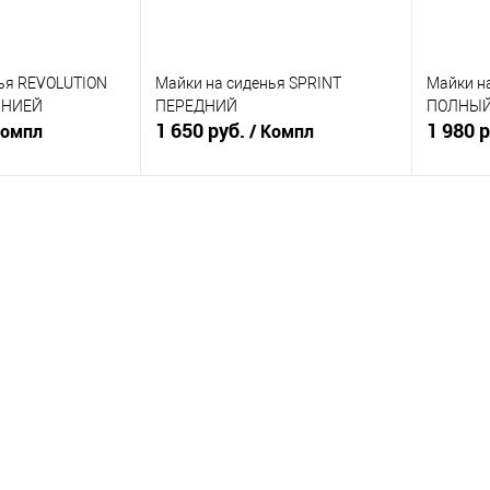
ья REVOLUTION
Майки на сиденья SPRINT
Майки н
ЛНИЕЙ
ПЕРЕДНИЙ
ПОЛНЫ
1 650 руб.
1 980 
Компл
/ Компл
корзину
В корзину
ик
К сравнению
Купить в 1 клик
К сравнению
Купит
В наличии
В избранное
В наличии
В изб