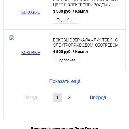
ЦВЕТ С ЭЛЕКТРОПРИВОДОМ И
ОБОГРЕВОМ ДЛЯ ЛАДА ГРАНТА,
3 500 руб.
/ Компл
КАЛИНА, КАЛИНА 2, DATSUN
Подробнее
БОКОВЫЕ ЗЕРКАЛА «ЛИФТБЕК» С
ЭЛЕКТРОПРИВОДОМ, ОБОГРЕВОМ
И ПОВТОРИТЕЛЕМ ДЛЯ ЛАДА
4 500 руб.
/ Компл
ГРАНТА, КАЛИНА, КАЛИНА 2,
Подробнее
DATSUN
Показать ещё
Назад
1
2
Вперед
Боковые зеркала для Лада Гранта