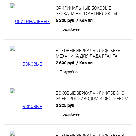
ОРИГИНАЛЬНЫЕ БОКОВЫЕ
ЗЕРКАЛА Н/О С АНТИБЛИКОМ,
ЭЛЕКТРОПРИВОДОМ И ОБОГРЕВОМ
5 330 руб.
/ Компл
В ЦВЕТ НА ЛАДА КАЛИНА, КАЛИНА
Подробнее
2, ГРАНТА, ДАТСУН
БОКОВЫЕ ЗЕРКАЛА «ЛИФТБЕК»
МЕХАНИКА ДЛЯ ЛАДА ГРАНТА,
КАЛИНА, КАЛИНА 2, DATSUN
2 630 руб.
/ Компл
Подробнее
БОКОВЫЕ ЗЕРКАЛА «ЛИФТБЕК» С
ЭЛЕКТРОПРИВОДОМ И ОБОГРЕВОМ
ДЛЯ ЛАДА ГРАНТА, КАЛИНА,
3 325 руб.
КАЛИНА 2, DATSUN
Подробнее
БОКОВЫЕ ЗЕРКАЛА «ЛИФТБЕК» В