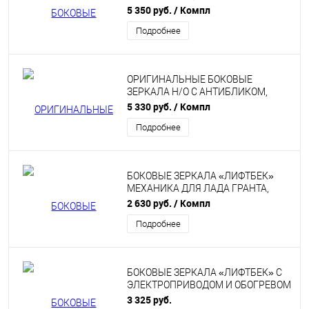
ЭЛЕКТРОПРИВОДОМ И ОБОГРЕВОМ
5 350 руб.
/ Компл
В ЦВЕТ НА ЛАДА КАЛИНА, КАЛИНА
Подробнее
2, ГРАНТА, ДАТСУН
ОРИГИНАЛЬНЫЕ БОКОВЫЕ
ЗЕРКАЛА Н/О С АНТИБЛИКОМ,
ЭЛЕКТРОПРИВОДОМ И ОБОГРЕВОМ
5 330 руб.
/ Компл
В ЦВЕТ НА ЛАДА КАЛИНА, КАЛИНА
Подробнее
2, ГРАНТА, ДАТСУН
БОКОВЫЕ ЗЕРКАЛА «ЛИФТБЕК»
МЕХАНИКА ДЛЯ ЛАДА ГРАНТА,
КАЛИНА, КАЛИНА 2, DATSUN
2 630 руб.
/ Компл
Подробнее
БОКОВЫЕ ЗЕРКАЛА «ЛИФТБЕК» С
ЭЛЕКТРОПРИВОДОМ И ОБОГРЕВОМ
ДЛЯ ЛАДА ГРАНТА, КАЛИНА,
3 325 руб.