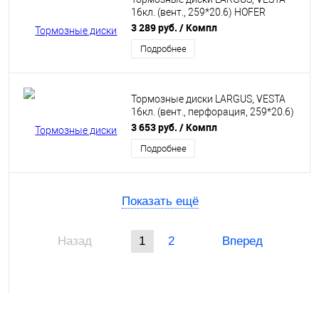
16кл. (вент., 259*20.6) HOFER
HF130256
3 289 руб.
/ Компл
Подробнее
Тормозные диски LARGUS, VESTA
16кл. (вент., перфорация, 259*20.6)
HOFER HF130259
3 653 руб.
/ Компл
Подробнее
Показать ещё
Назад
1
2
Вперед