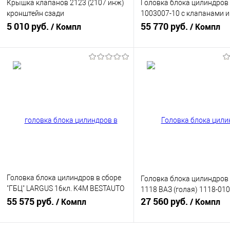
Крышка клапанов 2123 (2107 инж)
Головка блока цилиндров
кронштейн сзади
1003007-10 с клапанами и
(21230100326000)
5 010 руб.
толкателями,термостатом
55 770 руб.
/ Компл
/ Компл
VESTA, X-RAY (дв 21129 P4M
(без отверстия под датчик
температуры)
В корзину
В корзину
Купить в 1 клик
К сравнению
Купить в 1 клик
К с
В избранное
В наличии
В избранное
В н
Головка блока цилиндров в сборе
Головка блока цилиндров 
"ГБЦ" LARGUS 16кл. K4M BESTAUTO
1118 ВАЗ (голая) 1118-01
BS100-108
55 575 руб.
27 560 руб.
/ Компл
/ Компл