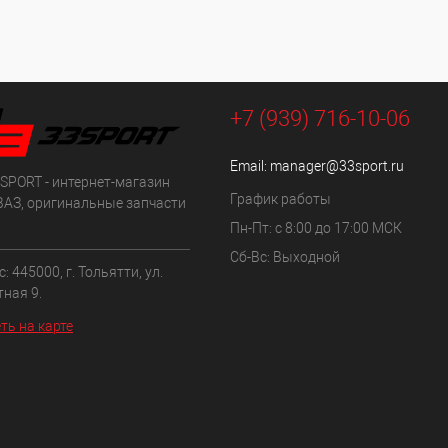
+7 (939) 716-10-06
Email:
manager@33sport.ru
SPORT - интернет-магазин
График работы
ВАЗ, оригинальные запчасти
Пн-Пт: с 8:00 до 17:00 МСК
Сб-Вс: Выходной
: 445000, г. Тольятти, ул.
ная 9.
ть на карте