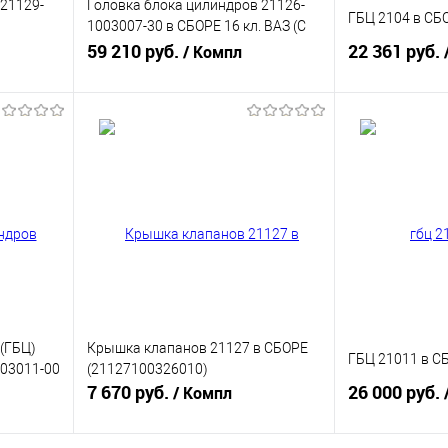
 21129-
Головка блока цилиндров 21126-
ГБЦ 2104 в СБ
1003007-30 в СБОРЕ 16 кл. ВАЗ (С
 в сборе
РЕЗЬБОЙ ДЛЯ ДАТЧИКА ТЕМП)
59 210 руб.
22 361 руб.
/ Компл
 V-1,6.1)
(21126100300730)
В корзину
равнению
Купить в 1 клик
К сравнению
Купить в 1 к
аличии
В избранное
В наличии
В избранное
(ГБЦ)
Крышка клапанов 21127 в СБОРЕ
ГБЦ 21011 в С
003011-00
(21127100326010)
7 670 руб.
26 000 руб.
/ Компл