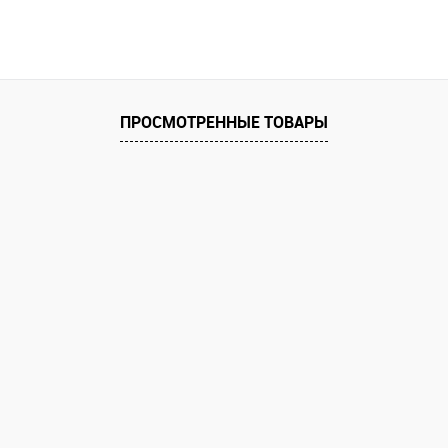
В корзину
равнению
Купить в 1 клик
К сравнению
Купить в 1 к
аличии
В избранное
В наличии
В избранное
ПРОСМОТРЕННЫЕ ТОВАРЫ