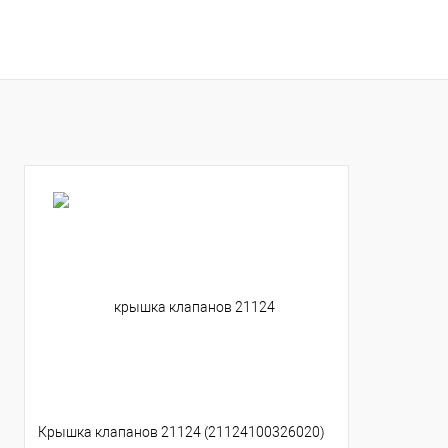
В корзину
В корзину
Купить в 1 клик
К сравнению
Купить в 1 клик
К с
В избранное
В наличии
В избранное
В н
Крышка клапанов 21124 (21124100326020)