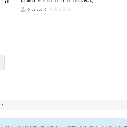
Крышка клапанов 21124 (21124100326020)
Отзывов: 0
84
ия дилера менять характеристики, внешний вид, комплектацию това