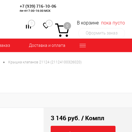
+7 (939) 716-10-06
пн-пт 7:00-16:00 МСК
В корзине
пока пусто
0
0
0
Оформить заказ
заказ
Доставка и оплата
•
Крышка клапанов 21124 (21124100326020)
3 146 руб.
/ Компл