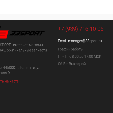
+7 (939) 716-10-06
Email:
manager@33sport.ru
SPORT - интернет-магазин
График работы
ВАЗ, оригинальные запчасти
Пн-Пт: с 8:00 до 17:00 МСК
Сб-Вс: Выходной
: 445000, г. Тольятти, ул.
ная 9.
ть на карте