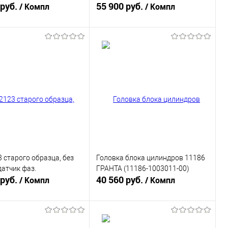
003011-00)
 руб.
ВАЗ (21126100300700)
55 900 руб.
/ Компл
/ Компл
В корзину
В корзину
ь в 1 клик
К сравнению
Купить в 1 клик
К сравнению
ранное
В наличии
В избранное
В наличии
 старого образца, без
Головка блока цилиндров 11186
датчик фаз.
ГРАНТА (11186-1003011-00)
 руб.
40 560 руб.
/ Компл
/ Компл
В корзину
В корзину