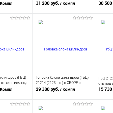
0)
(21083100301188)
31 200 руб.
21126-1
30 500
 Компл
/ Компл
корзину
В корзину
ик
К сравнению
Купить в 1 клик
К сравнению
Купит
В наличии
В избранное
В наличии
В изб
цилиндров (ГБЦ)
Головка блока цилиндров (ГБЦ)
ГБЦ 2123
с отверстием.под
21214 (2123 н.о.) в СБОРЕ с
отв под 
8 шлиф
отверстием под датчик Ф29
29 380 руб.
15 730
 Компл
/ Компл
21214-1003015-30
корзину
В корзину