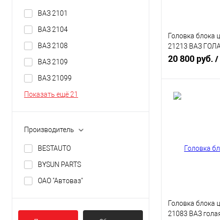
ВАЗ 2101
ВАЗ 2104
Головка блока 
ВАЗ 2108
21213 ВАЗ ГОЛ
(2121310030110
20 800 руб.
/
ВАЗ 2109
ВАЗ 21099
В 
Показать ещё 21
Купить в 1 кл
Производитель
В избранное
BESTAUTO
BYSUN PARTS
ОАО "Автоваз"
Головка блока 
21083 ВАЗ гола