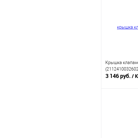
Купить в 1 кл
В избранное
Крышка клапан
(2112410032602
3 146 руб.
/ 
В 
Купить в 1 кл
В избранное