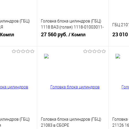
цилиндров (ГБЦ)
Головка блока цилиндров (ГБЦ)
ГБЦ 210
АЯ
1118 ВАЗ (голая) 1118-01003011-
0)
00
27 560 руб.
23 010
 Компл
/ Компл
корзину
В корзину
ик
К сравнению
Купить в 1 клик
К сравнению
Купит
В наличии
В избранное
В наличии
В изб
цилиндров (ГБЦ)
Головка блока цилиндров (ГБЦ)
Головка 
я
21083 в СБОРЕ
21126 16