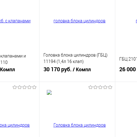
Головка блока цилиндров (ГБЦ)
с клапанами и
ГБЦ 210
11194 (1,4л 16 клап)
2110
(11194100301100)
30 170 руб.
26 000
 Компл
/ Компл
корзину
В корзину
ик
К сравнению
Купить в 1 клик
К сравнению
Купит
В наличии
В избранное
В наличии
В изб