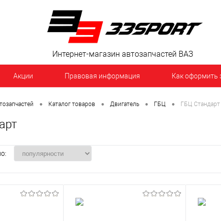
Интернет-магазин автозапчастей ВАЗ
Акции
Правовая информация
Как оформить 
•
•
•
•
тозапчастей
Каталог товаров
Двигатель
ГБЦ
ГБЦ Стандарт
арт
о: