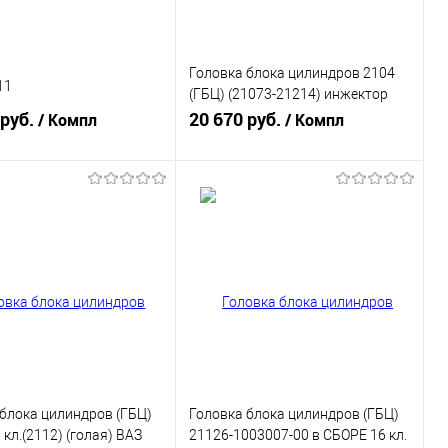
Головка блока цилиндров 2104
11
(ГБЦ) (21073-21214) инжектор
 руб.
голая БЕЗ отв.Ф18 2104-1003011
20 670 руб.
/ Компл
/ Компл
В корзину
В корзину
ь в 1 клик
К сравнению
Купить в 1 клик
К сравнению
ранное
В наличии
В избранное
В наличии
блока цилиндров (ГБЦ)
Головка блока цилиндров (ГБЦ)
 кл.(2112) (голая) ВАЗ
21126-1003007-00 в СБОРЕ 16 кл.