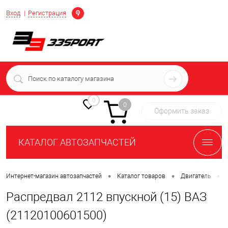
Определение
Вход
Регистрация
+7 (939) 716-10-06
пн-пт 7:00-16:00 МСК
0
0
Оформить заказ
КАТАЛОГ АВТОЗАПЧАСТЕЙ
•
•
•
Интернет-магазин автозапчастей
Каталог товаров
Двигатель
Распредвал 2112 впускной (15) ВАЗ
(21120100601500)