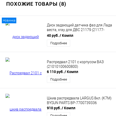
ПОХОЖИЕ ТОВАРЫ (8)
Новинка
Диск задающий датчика фаз для Лада
веста, xray для ДВС 21179 (21177-
1065028-00)
40 руб.
/ Компл
Подробнее
Распредвал 2101 с корпусом ВАЗ
(21010100600800)
6 110 руб.
/ Компл
Подробнее
Шкив распредвала LARGUS 8кл. (K7M)
BYSUN PARTS BP-7700739336
910 руб.
/ Компл
Подробнее