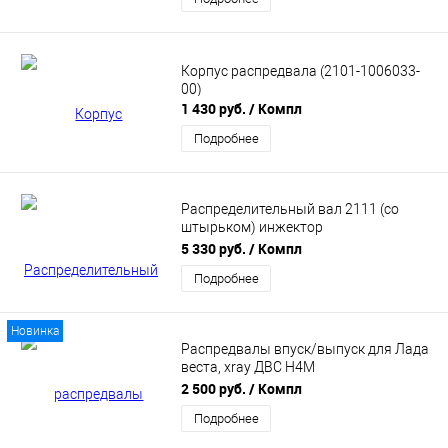
Корпус распредвала (2101-1006033-
00)
1 430 руб.
/ Компл
Подробнее
Распределительный вал 2111 (со
штырьком) инжектор
(21110100601000)
5 330 руб.
/ Компл
Подробнее
Новинка
Распредвалы впуск/выпуск для Лада
веста, xray ДВС H4M
(130200915R/130205834R)
2 500 руб.
/ Компл
Подробнее