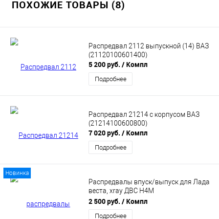
ПОХОЖИЕ ТОВАРЫ (8)
Распредвал 2112 выпускной (14) ВАЗ
(21120100601400)
5 200 руб.
/ Компл
Подробнее
Распредвал 21214 с корпусом ВАЗ
(21214100600800)
7 020 руб.
/ Компл
Подробнее
Новинка
Распредвалы впуск/выпуск для Лада
веста, xray ДВС H4M
(130200915R/130205834R)
2 500 руб.
/ Компл
Подробнее