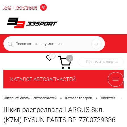
Определение
Вход
Регистрация
+7 (939) 716-10-06
пн-пт 7:00-16:00 МСК
0
0
Оформить заказ
КАТАЛОГ АВТОЗАПЧАСТЕЙ
•
•
•
Интернет-магазин автозапчастей
Каталог товаров
Двигатель
Шкив распредвала LARGUS 8кл.
(K7M) BYSUN PARTS BP-7700739336