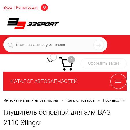
Определение
Вход
Регистрация
+7 (939) 716-10-06
пн-пт 7:00-16:00 МСК
0
0
Оформить заказ
КАТАЛОГ АВТОЗАПЧАСТЕЙ
•
•
Интернет-магазин автозапчастей
Каталог товаров
Производители
Глушитель основной для а/м ВАЗ
2110 Stinger