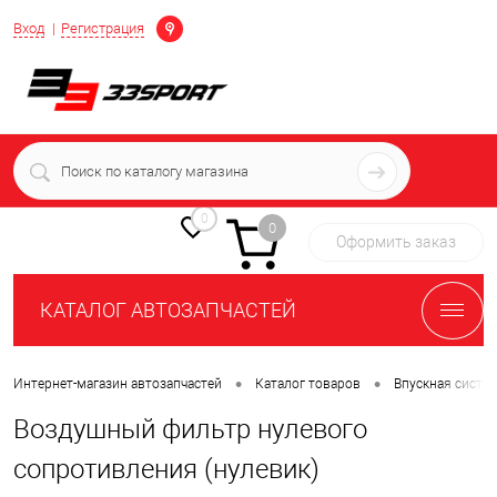
Определение
Вход
Регистрация
+7 (939) 716-10-06
пн-пт 7:00-16:00 МСК
0
0
Оформить заказ
КАТАЛОГ АВТОЗАПЧАСТЕЙ
•
•
Интернет-магазин автозапчастей
Каталог товаров
Впускная систе
Воздушный фильтр нулевого
сопротивления (нулевик)