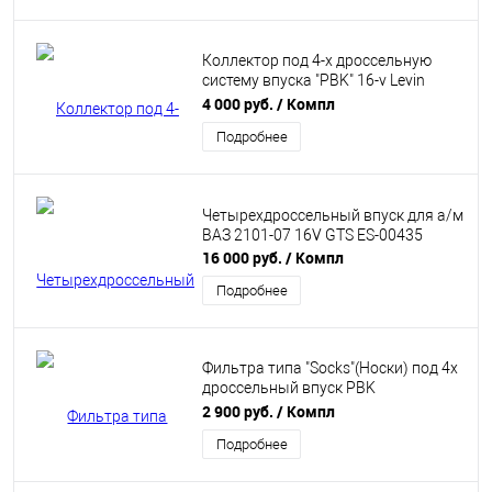
Коллектор под 4-х дроссельную
систему впуска "PBK" 16-v Levin
Silver Top горизонтальный с рампой
4 000 руб.
/ Компл
Подробнее
Четырехдроссельный впуск для а/м
ВАЗ 2101-07 16V GTS ES-00435
16 000 руб.
/ Компл
Подробнее
Фильтра типа "Socks"(Носки) под 4х
дроссельный впуск PBK
однослойные
2 900 руб.
/ Компл
Подробнее