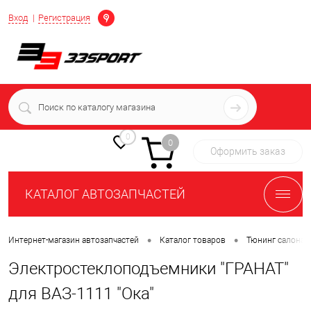
Определение
Вход
Регистрация
+7 (939) 716-10-06
пн-пт 7:00-16:00 МСК
0
0
Оформить заказ
КАТАЛОГ АВТОЗАПЧАСТЕЙ
•
•
Интернет-магазин автозапчастей
Каталог товаров
Тюнинг салона 
Электростеклоподъемники "ГРАНАТ"
для ВАЗ-1111 "Ока"