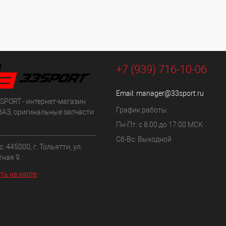
+7 (939) 716-10-06
Email:
manager@33sport.ru
SPORT - интернет-магазин
График работы
ВАЗ, оригинальные запчасти
Пн-Пт: с 8:00 до 17:00 МСК
Сб-Вс: Выходной
: 445000, г. Тольятти, ул.
ная 9.
ть на карте