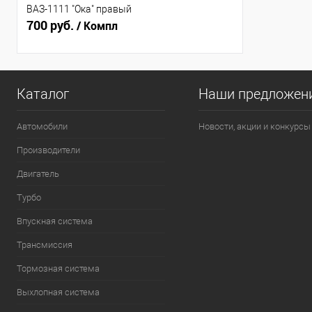
ВАЗ-1111 "Ока" правый
700 руб.
/ Компл
Каталог
Наши предложен
Автомобили
Новости, акции и конкурсы
Производители
Двигатель
Турбо
Впускная система
Трансмиссия
Тормозная система
Выхлопная система