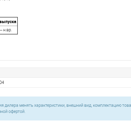
выпуска
 н.вр.
04
ия дилера менять характеристики, внешний вид, комплектацию това
чной офертой.