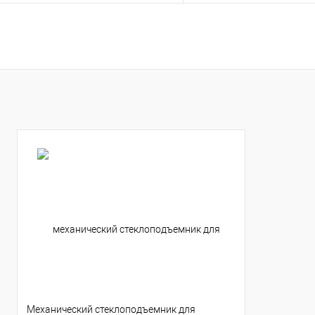
В корзину
В корзину
Купить в 1 клик
К сравнению
Купить в 1 клик
К с
В избранное
В наличии
В избранное
В н
Механический стеклоподъемник для