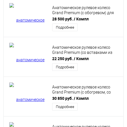
Анатомическое рулевое колесо
Grand Premium (с обогревом) для
Лада Веста, XRAY. "Ferrum"
28 500 руб.
/ Компл
Подробнее
Анатомическое рулевое колесо
Grand Premium (со вставками из
алькантары) для Лада Веста, XRAY.
22 250 руб.
/ Компл
"Ferrum"
Подробнее
Анатомическое рулевое колесо
Grand Premium (с обогревом, со
вставками из алькантары) для
30 850 руб.
/ Компл
Лада Веста, XRAY. "Ferrum"
Подробнее
Анатомическое рулевое колесо