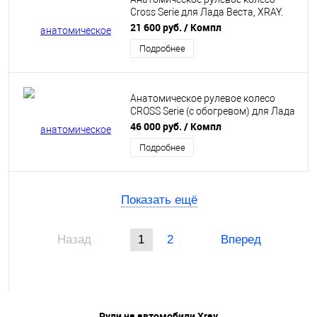
Cross Serie для Лада Веста, XRAY.
"Ferrum"
21 600 руб.
/ Компл
Подробнее
Анатомическое рулевое колесо
CROSS Serie (с обогревом) для Лада
Веста, XRAY. "Ferrum"
46 000 руб.
/ Компл
Подробнее
Показать ещё
Назад
1
2
Вперед
Рули на автомобили Xray