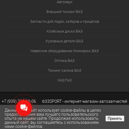
Автозвук
Внешний тюнинг ВАЗ
Запчасти для лодок, катеров и прицепов
Колёсные диски ВАЗ
Кузовные детали ВАЗ
Навесное оборудование Иномарки, ВАЗ
Оптика ВАЗ
Тюнинг салона ВАЗ
УАЗ/ГАЗ
+7 (939) 716-10-06 ©33SPORT - интернет-магазин автозапчастей
Данный веб-сайт использует cookie-файлы в целях
предоставления вам лучшего пользовательского
опыта на нашем сайте. Продолжая использовать
Принять
ВАЗ. Каталог запчастей ВАЗ.
Разработка сайтов KWEBEK.RU
данный сайт, вы соглашаетесь с использованием
КОРЗИНА
0
нами cookie-файлов.