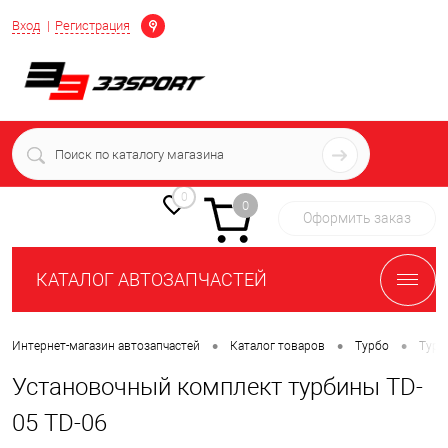
Определение
Вход
Регистрация
+7 (939) 716-10-06
пн-пт 7:00-16:00 МСК
0
0
Оформить заказ
КАТАЛОГ АВТОЗАПЧАСТЕЙ
•
•
•
Интернет-магазин автозапчастей
Каталог товаров
Турбо
Турб
Установочный комплект турбины TD-
05 TD-06