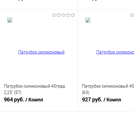
В корзину
В корзину
Купить в 1 клик
К сравнению
Купить в 1 клик
К с
В избранное
В наличии
В избранное
В н
Патрубок силиконовый 45град
Патрубок силиконовый 45г
2,25" (57)
(63)
964 руб.
927 руб.
/ Компл
/ Компл
В корзину
В корзину