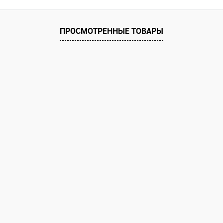
равнению
Купить в 1 клик
К сравнению
Купить в 1 к
аличии
В избранное
В наличии
В избранное
ПРОСМОТРЕННЫЕ ТОВАРЫ