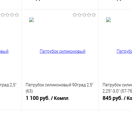
В корзину
равнению
Купить в 1 клик
К сравнению
Купить в 1 к
аличии
В избранное
В наличии
В избранное
рад 2,5"
Патрубок силиконовый 90град 2,5"
Патрубок сили
(63)
2,25"-3,0" (57-7
1 100 руб.
845 руб.
/ Компл
/ К
В корзину