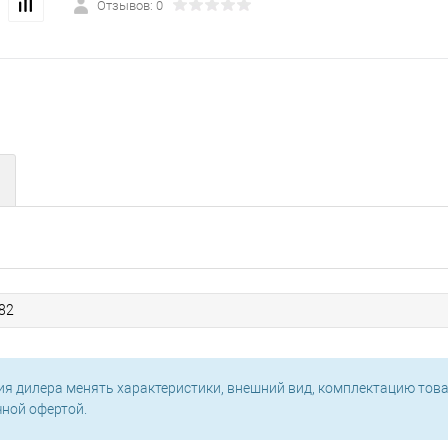
Отзывов: 0
82
ия дилера менять характеристики, внешний вид, комплектацию това
чной офертой.