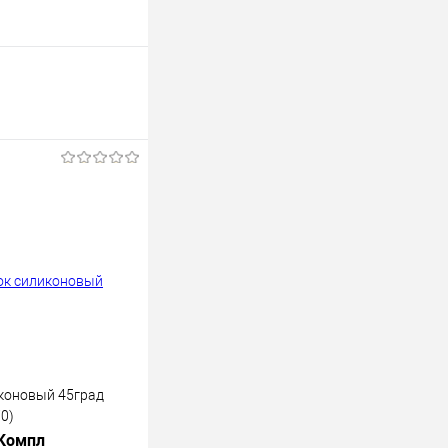
коновый 45град
70)
 Компл