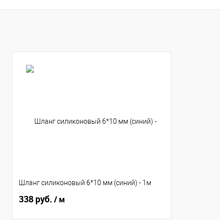
Купить в 1 клик
К сравнению
Купить в 1 клик
К с
В избранное
В наличии
В избранное
В н
Шланг силиконовый 6*10 мм (синий) - 1м
338 руб.
/ м