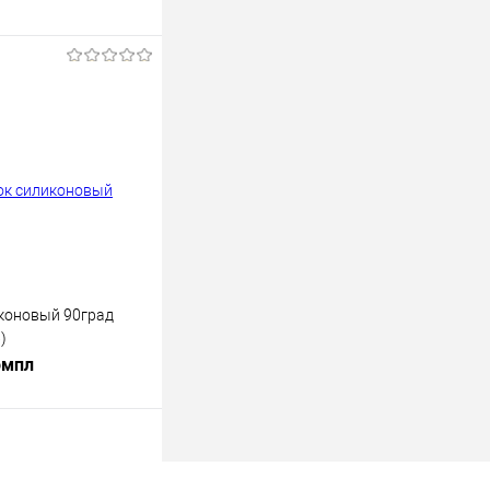
В корзину
лик
К сравнению
В наличии
коновый 90град
6)
омпл
В корзину