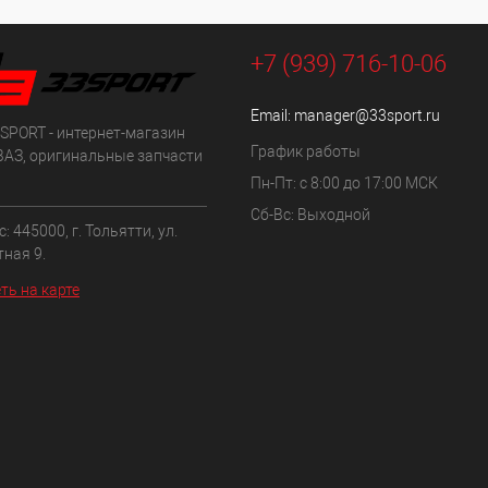
+7 (939) 716-10-06
Email:
manager@33sport.ru
SPORT - интернет-магазин
График работы
ВАЗ, оригинальные запчасти
Пн-Пт: с 8:00 до 17:00 МСК
Сб-Вс: Выходной
: 445000, г. Тольятти, ул.
ная 9.
ть на карте