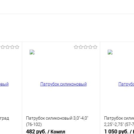
град
Патрубок силиконовый 3,0"-4,0"
Патрубок сили
(76-102)
2,25"-2,75" (57-
482 руб.
1 050 руб.
/ Компл
/