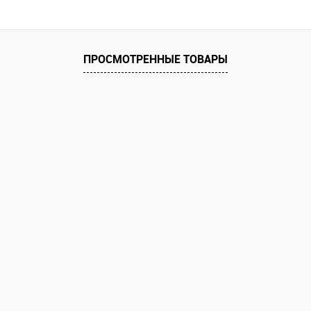
равнению
Купить в 1 клик
К сравнению
Купить в 1 к
аличии
В избранное
В наличии
В избранное
ПРОСМОТРЕННЫЕ ТОВАРЫ