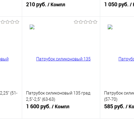
210 руб.
1 050 руб.
/ Компл
/
В корзину
равнению
Купить в 1 клик
К сравнению
Купить в 1 к
аличии
В избранное
В наличии
В избранное
,25" (51-
Патрубок силиконовый 135 град
Патрубок силик
2,5"-2,5" (63-63)
(57-70)
1 600 руб.
585 руб.
/ Компл
/ К
В корзину