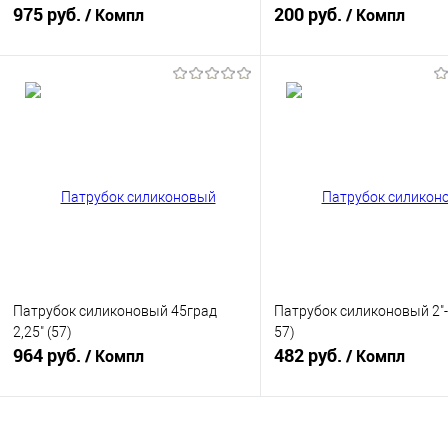
975 руб.
200 руб.
/ Компл
/ Компл
В корзину
В корзину
Купить в 1 клик
К сравнению
Купить в 1 клик
К с
В избранное
В наличии
В избранное
В н
Патрубок силиконовый 45град
Патрубок силиконовый 2"-2
2,25" (57)
57)
964 руб.
482 руб.
/ Компл
/ Компл
В корзину
В корзину