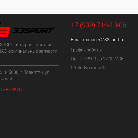
+7 (939) 716-10-06
Email:
manager@33sport.ru
SPORT - интернет-магазин
График работы
ВАЗ, оригинальные запчасти
Пн-Пт: с 8:00 до 17:00 МСК
Сб-Вс: Выходной
: 445000, г. Тольятти, ул.
ная 9.
ть на карте