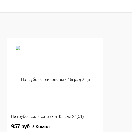
Купить в 1 клик
К сравнению
Купить в 1 клик
К с
В избранное
В наличии
В избранное
В н
Патрубок силиконовый 45град 2" (51)
957 руб.
/ Компл