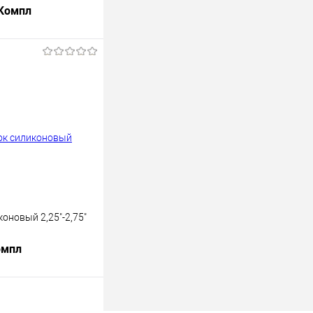
 Компл
В корзину
лик
К сравнению
В наличии
оновый 2,25"-2,75"
омпл
В корзину