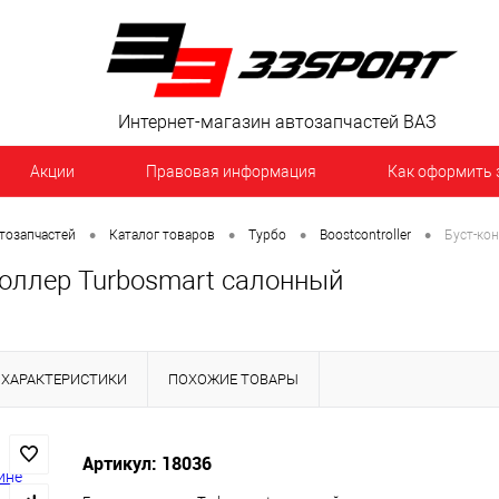
Интернет-магазин автозапчастей ВАЗ
Акции
Правовая информация
Как оформить 
•
•
•
•
тозапчастей
Каталог товаров
Турбо
Boostcontroller
Буст-ко
роллер Turbosmart салонный
ХАРАКТЕРИСТИКИ
ПОХОЖИЕ ТОВАРЫ
Артикул: 18036