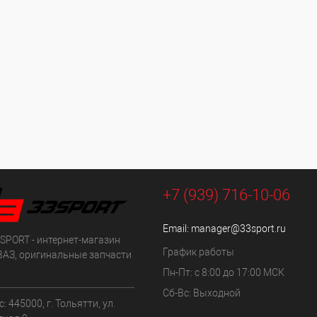
+7 (939) 716-10-06
Email:
manager@33sport.ru
SPORT - интернет-магазин
График работы
ВАЗ, оригинальные запчасти
Пн-Пт: с 8:00 до 17:00 МСК
Сб-Вс: Выходной
: 445000, г. Тольятти, ул.