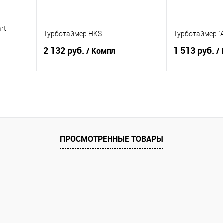
rt
Турботаймер HKS
Турботаймер "
2 132 руб.
1 513 руб.
/ Компл
/
В корзину
равнению
Купить в 1 клик
К сравнению
Купить в 1 к
аличии
В избранное
В наличии
В избранное
ПРОСМОТРЕННЫЕ ТОВАРЫ