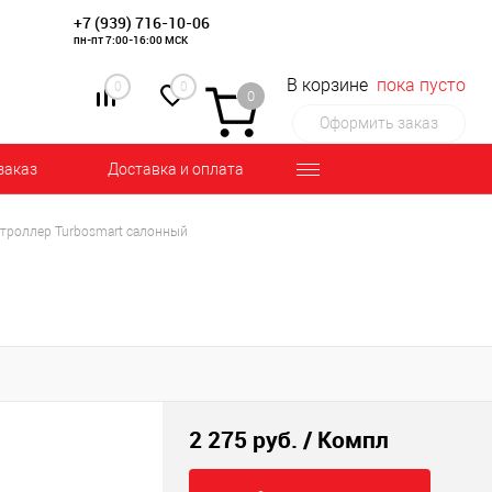
+7 (939) 716-10-06
пн-пт 7:00-16:00 МСК
В корзине
пока пусто
0
0
0
Оформить заказ
заказ
Доставка и оплата
нтроллер Turbosmart салонный
2 275 руб.
/ Компл