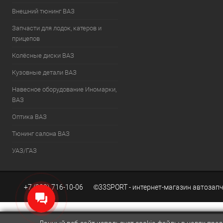
Внешний тюнинг ВАЗ
Запчасти для лодок, катеров и
прицепов
Колёсные диски ВАЗ
Кузовные детали ВАЗ
Навесное оборудование Иномарки,
ВАЗ
Оптика ВАЗ
Тюнинг салона ВАЗ
УАЗ/ГАЗ
+7 (939) 716-10-06 ©33SPORT - интернет-магазин автозапч
Создание сайтов KWEBEK.RU