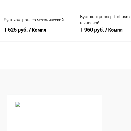
Буст-контроллер Turbosma
Буст контроллер механический
выносной
1 625 руб.
1 960 руб.
/ Компл
/ Компл
В корзину
В корзину
Купить в 1 клик
К сравнению
Купить в 1 клик
К с
В избранное
В наличии
В избранное
В н