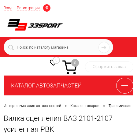
Определение
Вход
Регистрация
+7 (939) 716-10-06
пн-пт 7:00-16:00 МСК
0
0
Оформить заказ
КАТАЛОГ АВТОЗАПЧАСТЕЙ
•
•
•
Интернет-магазин автозапчастей
Каталог товаров
Трансмиссия
Вилка сцепления ВАЗ 2101-2107
усиленная PBK