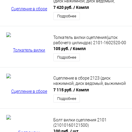
(диск нажимной, диск ведомый,
выжимной подшипник) "БелМаг"
7 420 руб.
/ Компл
BM0293
Подробнее
Толкатель вилки сцепления(шток
рабочего цилиндра) 2101-1602520-00
105 руб.
/ Компл
Подробнее
Сцепление в сборе 2123 (диск
нажимной, диск ведомый, выжимной
подшипник) "БелМаг" BM0206
7 115 руб.
/ Компл
Подробнее
Болт вилки сцепления 2101
(21010160121500)
100 руб.
/ шт