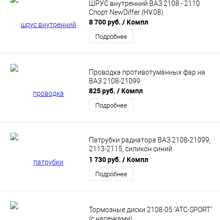
ШРУС внутренний ВАЗ 2108 - 2110
Спорт NewDiffer (HV.08)
8 700 руб.
/ Компл
Подробнее
Проводка противотуманных фар на
ВАЗ 2108-21099
825 руб.
/ Компл
Подробнее
Патрубки радиатора ВАЗ 2108-21099,
2113-2115, силикон синий
РК185(21082) РусТех
1 730 руб.
/ Компл
Подробнее
Тормозные диски 2108-05 "АТС-SPORT"
(с насечками)