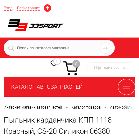
Определение
Вход
Регистрация
+7 (939) 716-10-06
пн-пт 7:00-16:00 МСК
0
0
Оформить заказ
КАТАЛОГ АВТОЗАПЧАСТЕЙ
•
•
•
Интернет-магазин автозапчастей
Каталог товаров
Автомобили
Пыльник карданчика КПП 1118
Красный, CS-20 Силикон 06380