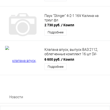
Паук "Stinger" 4-2-1 16V Калина на
треуг.фл
2 730 руб.
/ Компл
Подробнее
Клапана впуск, выпуск ВАЗ 2112,
облегченные комплект 16 шт SV-
PARTS (SV.12.1007010.17)
6 600 руб.
/ Компл
Подробнее
Новости