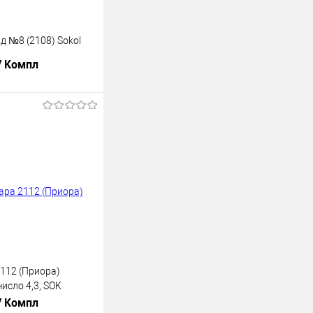
д №8 (2108) Sokol
/ Компл
В корзину
лик
К сравнению
В наличии
2112 (Приора)
исло 4,3, SOK
/ Компл