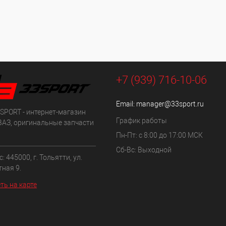
+7 (939) 716-10-06
Email:
manager@33sport.ru
SPORT - интернет-магазин
График работы
ВАЗ, оригинальные запчасти
Пн-Пт: с 8:00 до 17:00 МСК
Сб-Вс: Выходной
: 445000, г. Тольятти, ул.
ная 9.
ть на карте