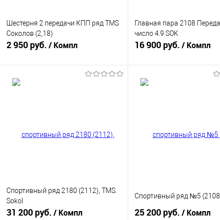
Шестерня 2 передачи КПП ряд TMS
Главная пара 2108 Перед
Cоколов (2,18)
число 4.9 SOK
2 950 руб.
16 900 руб.
/ Компл
/ Компл
В корзину
В корзину
Купить в 1 клик
К сравнению
Купить в 1 клик
К с
В избранное
В наличии
В избранное
В н
Тип вторичного вала:
Вторичный вал 2112
Спортивный ряд 2180 (2112), TMS.
Спортивный ряд №5 (2108)
Sokol
31 200 руб.
25 200 руб.
/ Компл
/ Компл