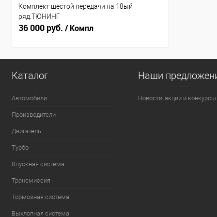
Комплект шестой передачи на 18ый
ряд.ТЮНИНГ
36 000 руб.
/ Компл
Каталог
Наши предложен
Автомобили
Новости, акции и конкурсы
Производители
Двигатель
Турбо
Впускная система
Трансмиссия
Тормозная система
Выхлопная система