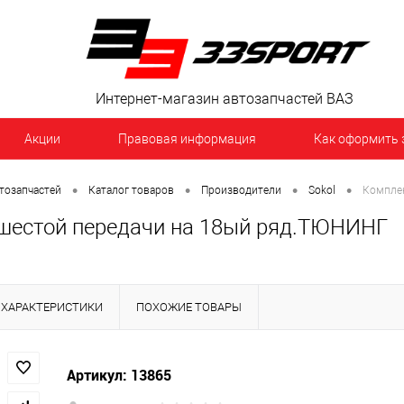
Интернет-магазин автозапчастей ВАЗ
Акции
Правовая информация
Как оформить 
•
•
•
•
тозапчастей
Каталог товаров
Производители
Sokol
Комплек
шестой передачи на 18ый ряд.ТЮНИНГ
ХАРАКТЕРИСТИКИ
ПОХОЖИЕ ТОВАРЫ
Артикул: 13865