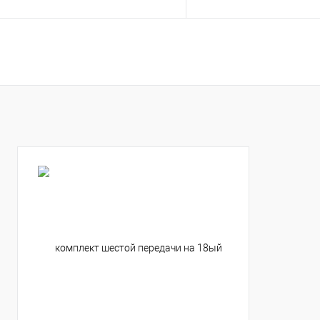
В корзину
В корзину
Купить в 1 клик
К сравнению
Купить в 1 клик
К с
В избранное
В наличии
В избранное
В н