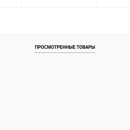
В корзину
равнению
Купить в 1 клик
К сравнению
Купить в 1 к
аличии
В избранное
В наличии
В избранное
ПРОСМОТРЕННЫЕ ТОВАРЫ