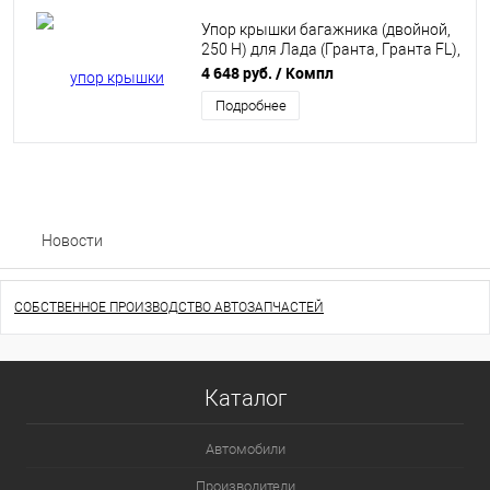
Упор крышки багажника (двойной,
250 Н) для Лада (Гранта, Гранта FL),
Датсун on-DO ТехноМастер
4 648 руб.
/ Компл
8231.0800.04
Подробнее
Новости
СОБСТВЕННОЕ ПРОИЗВОДСТВО АВТОЗАПЧАСТЕЙ
Каталог
Автомобили
Производители