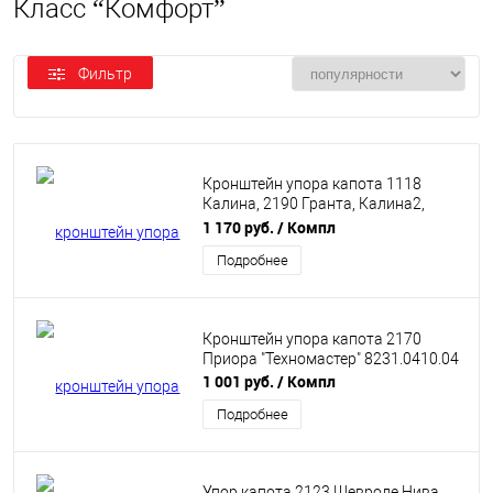
Класс “Комфорт”
Фильтр
Кронштейн упора капота 1118
Калина, 2190 Гранта, Калина2,
Гранта FL "Техномастер"
1 170 руб.
/ Компл
8231.0710.04
Подробнее
Кронштейн упора капота 2170
Приора "Техномастер" 8231.0410.04
1 001 руб.
/ Компл
Подробнее
Упор капота 2123 Шевроле Нива