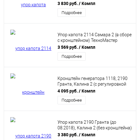
8231.0600.04
3 830 руб.
/ Компл
Подробнее
Упор капота 2114 Самара 2 (в сборе
с кронштейном) ТехноМастер
8231.0200.04
3 569 руб.
/ Компл
Подробнее
Кронштейн генератора 1118, 2190
Гранта, Калина 2 (с регулировкой
натяжения) "ТехноМастер"
4 095 руб.
/ Компл
3701.0200.04
Подробнее
Упор капота 2190 Гранта (до
08.2018), Калина 2 (без кронштейна)
ТехноМастер 8231.0700.04
3 380 руб.
/ Компл