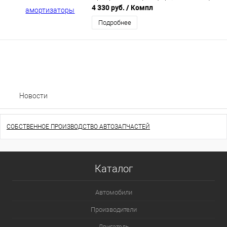
2шт SRC7000
4 330 руб.
/ Компл
Подробнее
Новости
СОБСТВЕННОЕ ПРОИЗВОДСТВО АВТОЗАПЧАСТЕЙ
Каталог
Автомобили
Производители
Двигатель