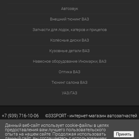
Автозвук
Внешний тюнинг ВАЗ
Запчасти для лодок, катеров и прицепов
Колёсные диски ВАЗ
Кузовные детали ВАЗ
Навесное оборудование Иномарки, ВАЗ
Оптика ВАЗ
Тюнинг салона ВАЗ
УАЗ/ГАЗ
+7 (939) 716-10-06 ©33SPORT - интернет-магазин автозапчастей
Данный веб-сайт использует cookie-файлы в целях
предоставления вам лучшего пользовательского
опыта на нашем сайте. Продолжая использовать
Принять
ВАЗ. Каталог запчастей ВАЗ.
Разработка сайтов KWEBEK.RU
данный сайт, вы соглашаетесь с использованием