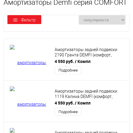
Амортизаторы Demfi cерия COMFORT
Фильтр
Амортизаторы задней подвески
2190 Гранта DEMFI (комфорт,
газомасляные) 2шт SRC9010
4 550 руб.
/ Компл
Подробнее
Амортизаторы задней подвески
1119 Калина DEMFI (комфорт,
газомасляные) 2шт SRC1910
4 550 руб.
/ Компл
Подробнее
Амортизаторы задней подвески