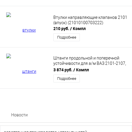
Втулки направляющие клапанов 2101
(впуск) (21010100703222)
210 руб.
/ Компл
Подробнее
Штанги продольной и поперечной
устойчивости для а/м ВАЗ 2101-2107,
СЭВИ-ЭКСТРИМ 2104-9010
3 874 руб.
/ Компл
Подробнее
Новости