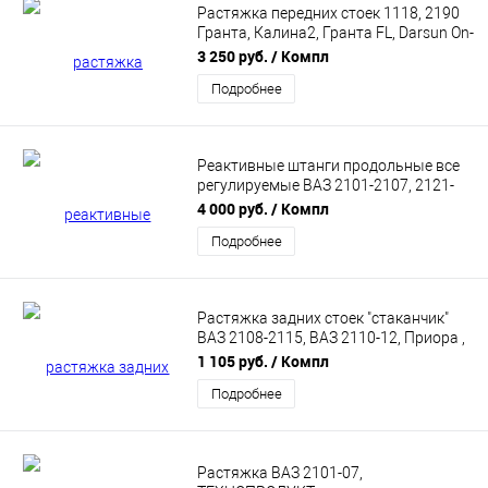
Растяжка передних стоек 1118, 2190
Гранта, Калина2, Гранта FL, Darsun On-
do (8кл, с доп.опорой) ТЕХНОПРОДУКТ
3 250 руб.
/ Компл
Подробнее
Реактивные штанги продольные все
регулируемые ВАЗ 2101-2107, 2121-
2123 на сайлентблоках Урбан
4 000 руб.
/ Компл
Технопродукт
Подробнее
Растяжка задних стоек "стаканчик"
ВАЗ 2108-2115, ВАЗ 2110-12, Приора ,
ТЕХНОПРОДУКТ.
1 105 руб.
/ Компл
Подробнее
Растяжка ВАЗ 2101-07,