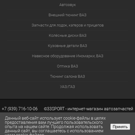
Автозвук
Внешний тюнинг ВАЗ
Запчасти для лодок, катеров и прицепов
Колёсные диски ВАЗ
Кузовные детали ВАЗ
Навесное оборудование Иномарки, ВАЗ
Оптика ВАЗ
Тюнинг салона ВАЗ
УАЗ/ГАЗ
+7 (939) 716-10-06 ©33SPORT - интернет-магазин автозапчастей
Данный веб-сайт использует cookie-файлы в целях
предоставления вам лучшего пользовательского
опыта на нашем сайте. Продолжая использовать
Принять
ВАЗ. Каталог запчастей ВАЗ.
Разработка сайтов KWEBEK.RU
данный сайт, вы соглашаетесь с использованием
КОРЗИНА
0