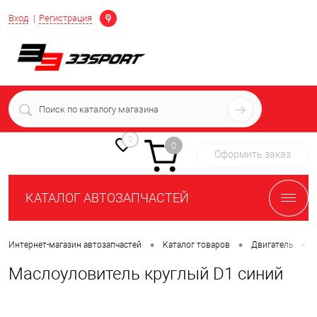
Определение
Вход
Регистрация
+7 (939) 716-10-06
пн-пт 7:00-16:00 МСК
0
0
Оформить заказ
КАТАЛОГ АВТОЗАПЧАСТЕЙ
•
•
•
Интернет-магазин автозапчастей
Каталог товаров
Двигатель
Маслоуловитель круглый D1 синий