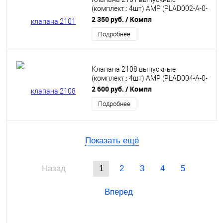
(комплект.: 4шт) AMP (PLAD002-A-0-
D)
2 350 руб.
/ Компл
Подробнее
Клапана 2108 выпускные
(комплект.: 4шт) AMP (PLAD004-A-0-
D)
2 600 руб.
/ Компл
Подробнее
Показать ещё
Назад
1
2
3
4
5
Вперед