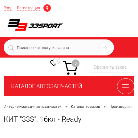
Определение
Вход
Регистрация
+7 (939) 716-10-06
пн-пт 7:00-16:00 МСК
0
0
Оформить заказ
КАТАЛОГ АВТОЗАПЧАСТЕЙ
•
•
Интернет-магазин автозапчастей
Каталог товаров
Производители
КИТ "33S", 16кл - Ready