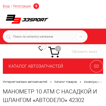
Определение
Вход
Регистрация
+7 (939) 716-10-06
пн-пт 7:00-16:00 МСК
0
0
Оформить заказ
КАТАЛОГ АВТОЗАПЧАСТЕЙ
•
•
Интернет-магазин автозапчастей
Каталог товаров
Аксессуары для
МАНОМЕТР 10 АТМ С НАСАДКОЙ И
ШЛАНГОМ «АВТОDЕЛО» 42302