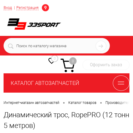
Определение
Вход
Регистрация
+7 (939) 716-10-06
пн-пт 7:00-16:00 МСК
0
0
Оформить заказ
КАТАЛОГ АВТОЗАПЧАСТЕЙ
•
•
Интернет-магазин автозапчастей
Каталог товаров
Производители
Динамический трос, RopePRO (12 тонн
5 метров)