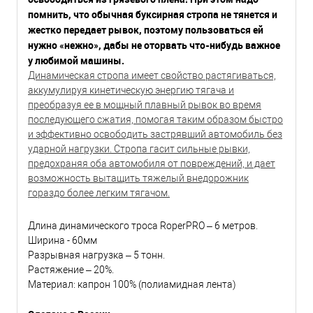
помнить, что обычная буксирная стропа не тянется и
жестко передает рывок, поэтому пользоваться ей
нужно «нежно», дабы не оторвать что-нибудь важное
у любимой машины.
Динамическая стропа имеет свойство растягиваться,
аккумулируя кинетическую энергию тягача и
преобразуя ее в мощный плавный рывок во время
последующего сжатия, помогая таким образом быстро
и эффективно освободить застрявший автомобиль без
ударной нагрузки. Стропа гасит сильные рывки,
предохраняя оба автомобиля от повреждений, и дает
возможность вытащить тяжелый внедорожник
гораздо более легким тягачом.
Длина динамического троса RoperPRO – 6 метров.
Ширина - 60мм
Разрывная нагрузка – 5 тонн.
Растяжение – 20%.
Материал: капрон 100% (полиамидная лента)