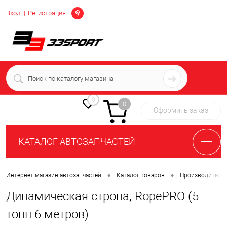
Определение
Вход
Регистрация
+7 (939) 716-10-06
пн-пт 7:00-16:00 МСК
0
0
Оформить заказ
КАТАЛОГ АВТОЗАПЧАСТЕЙ
•
•
Интернет-магазин автозапчастей
Каталог товаров
Производители
Динамическая стропа, RopePRO (5
тонн 6 метров)