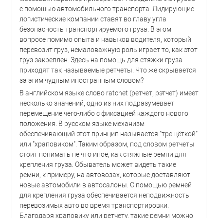
с помощью автомобильного транспорта. Лидирующие
логистические компании ставят во главу угла
безопасность транспортируемого груза. В этом
вопросе помимо опыта и навыков водителя, который
перевозит груз, немаловажную роль играет то, как этот
груз закреплен. Здесь на помощь для стяжки груза
приходят так называемые ретчеты. Что же скрывается
за этим чудным иностранным словом?
В английском языке слово ratchet (ретчет, рэтчет) имеет
несколько значений, одно из них подразумевает
перемещение чего-либо с фиксацией каждого нового
положения. В русском языке механизм
обеспечивающий этот принцип называется "трещёткой"
или "храповиком". Таким образом, под словом ретчеты
стоит понимать не что иное, как стяжные ремни для
крепления груза. Обыватель может видеть такие
ремни, к примеру, на автовозах, которые доставляют
новые автомобили в автосалоны. С помощью ремней
для крепления груза обеспечивается неподвижность
перевозимых авто во время транспортировки.
Благодаря храповику или ретчету, такие ремни можно