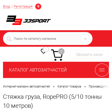
Определение
Вход
Регистрация
+7 (939) 716-10-06
пн-пт 7:00-16:00 МСК
0
0
Оформить заказ
КАТАЛОГ АВТОЗАПЧАСТЕЙ
•
•
Интернет-магазин автозапчастей
Каталог товаров
Производители
Стяжка груза, RopePRO (5/10 тонны
10 метров)