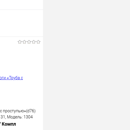
 с проступью»(d76)
31, Модель: 1304
/ Компл