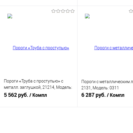
В корзину
В корзину
Купить в 1 клик
К сравнению
Купить в 1 клик
К с
В избранное
В наличии
В избранное
В н
Пороги «Труба с проступью» с
Пороги с металлическим л
металл. заглушкой, 21214, Модель:
2131, Модель: 0311
0337
5 562 руб.
6 287 руб.
/ Компл
/ Компл
В корзину
В корзину
Купить в 1 клик
К сравнению
Купить в 1 клик
К с