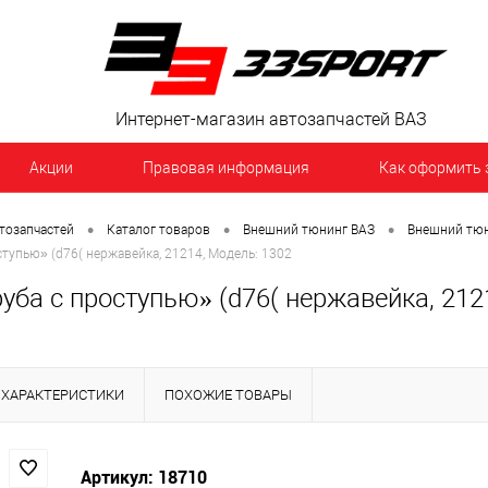
Интернет-магазин автозапчастей ВАЗ
Акции
Правовая информация
Как оформить 
•
•
•
тозапчастей
Каталог товаров
Внешний тюнинг ВАЗ
Внешний тюн
ступью» (d76( нержавейка, 21214, Модель: 1302
уба с проступью» (d76( нержавейка, 212
ХАРАКТЕРИСТИКИ
ПОХОЖИЕ ТОВАРЫ
Артикул: 18710