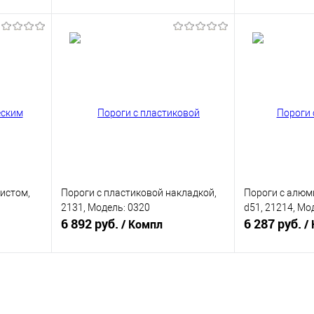
В корзину
равнению
Купить в 1 клик
К сравнению
Купить в 1 к
аличии
В избранное
В наличии
В избранное
истом,
Пороги с пластиковой накладкой,
Пороги с алю
2131, Модель: 0320
d51, 21214, Мо
6 892 руб.
6 287 руб.
/ Компл
/
В корзину
равнению
Купить в 1 клик
К сравнению
Купить в 1 к