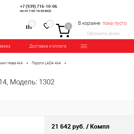
+7 (939) 716-10-06
пн-пт 7:00-16:00 МСК
В корзине
пока пусто
0
0
0
Оформить заказ
заказ
Доставка и оплата
•
•
инг Нива 4х4
Пороги LADA 4x4
14, Модель: 1302
21 642 руб.
/ Компл