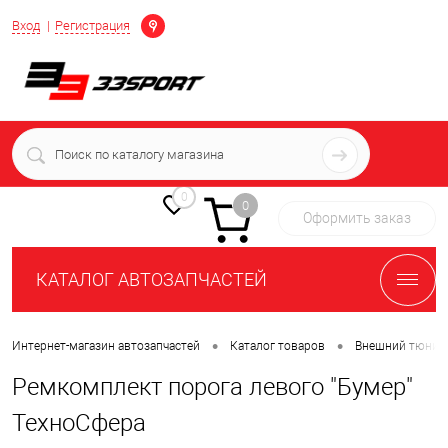
Определение
Вход
Регистрация
+7 (939) 716-10-06
пн-пт 7:00-16:00 МСК
0
0
Оформить заказ
КАТАЛОГ АВТОЗАПЧАСТЕЙ
•
•
Интернет-магазин автозапчастей
Каталог товаров
Внешний тюнин
Ремкомплект порога левого "Бумер"
ТехноСфера