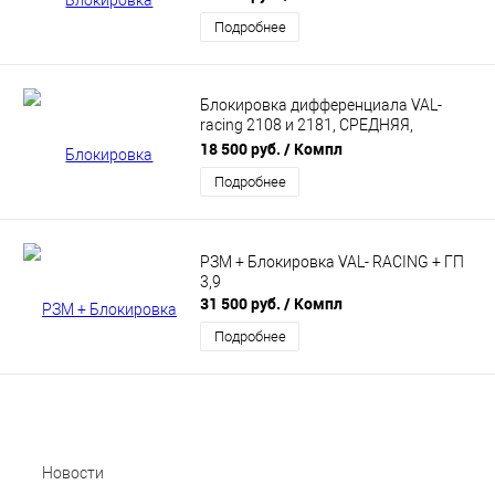
ЛЕГКАЯ (Гражданский, Спайсер,
Подробнее
Тимкен) VR-14-G00002H
Блокировка дифференциала VAL-
racing 2108 и 2181, СРЕДНЯЯ,
(Винтовая) VR-12-С000002
18 500 руб.
/ Компл
Подробнее
РЗМ + Блокировка VAL- RACING + ГП
3,9
31 500 руб.
/ Компл
Подробнее
Новости