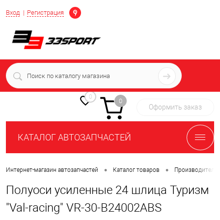
Определение
Вход
Регистрация
+7 (939) 716-10-06
пн-пт 7:00-16:00 МСК
0
0
Оформить заказ
КАТАЛОГ АВТОЗАПЧАСТЕЙ
•
•
Интернет-магазин автозапчастей
Каталог товаров
Производители
Полуоси усиленные 24 шлица Туризм
"Val-racing" VR-30-B24002ABS