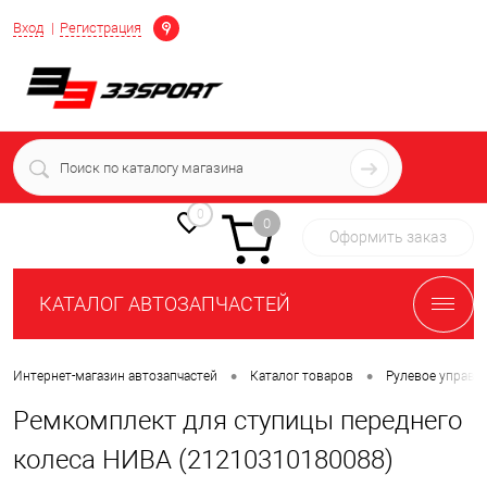
Определение
Вход
Регистрация
+7 (939) 716-10-06
пн-пт 7:00-16:00 МСК
0
0
Оформить заказ
КАТАЛОГ АВТОЗАПЧАСТЕЙ
•
•
Интернет-магазин автозапчастей
Каталог товаров
Рулевое управл
Ремкомплект для ступицы переднего
колеса НИВА (21210310180088)