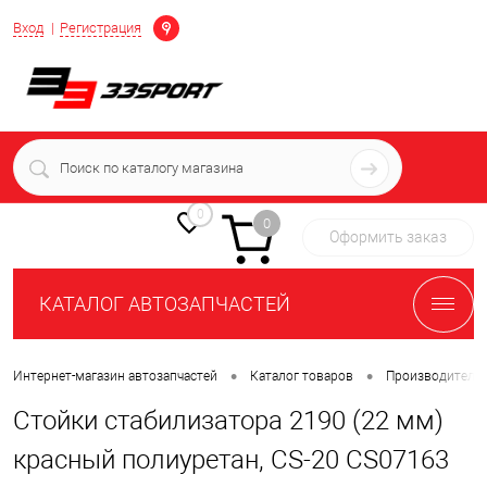
Определение
Вход
Регистрация
+7 (939) 716-10-06
пн-пт 7:00-16:00 МСК
0
0
Оформить заказ
КАТАЛОГ АВТОЗАПЧАСТЕЙ
•
•
Интернет-магазин автозапчастей
Каталог товаров
Производители
Стойки стабилизатора 2190 (22 мм)
красный полиуретан, CS-20 CS07163