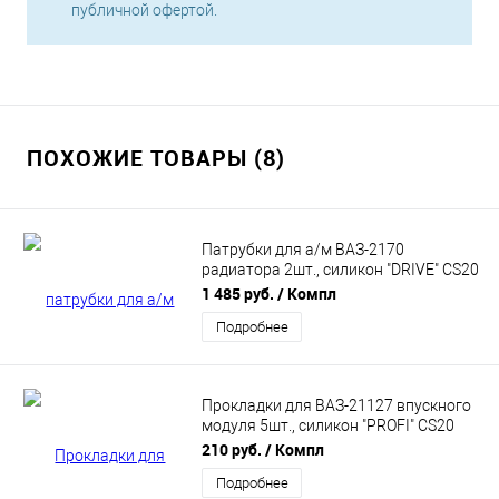
публичной офертой.
ПОХОЖИЕ ТОВАРЫ (8)
Патрубки для а/м ВАЗ-2170
радиатора 2шт., силикон "DRIVE" CS20
(CS12008)
1 485 руб.
/ Компл
Подробнее
Прокладки для ВАЗ-21127 впускного
модуля 5шт., силикон "PROFI" CS20
(CS15344)
210 руб.
/ Компл
Подробнее