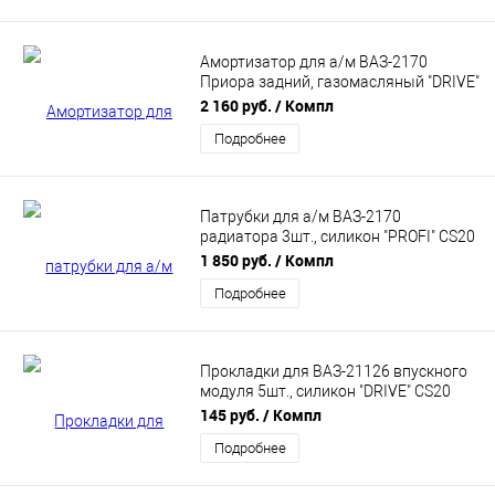
Амортизатор для а/м ВАЗ-2170
Приора задний, газомасляный "DRIVE"
CS20 (CS17406)
2 160 руб.
/ Компл
Подробнее
Патрубки для а/м ВАЗ-2170
радиатора 3шт., силикон "PROFI" CS20
(CS10091)
1 850 руб.
/ Компл
Подробнее
Прокладки для ВАЗ-21126 впускного
модуля 5шт., силикон "DRIVE" CS20
(CS14151)
145 руб.
/ Компл
Подробнее