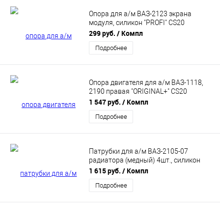
Опора для а/м ВАЗ-2123 экрана
модуля, силикон "PROFI" CS20
(CS11515)
299 руб.
/ Компл
Подробнее
Опора двигателя для а/м ВАЗ-1118,
2190 правая "ORIGINAL+" CS20
(CS19163)
1 547 руб.
/ Компл
Подробнее
Патрубки для а/м ВАЗ-2105-07
радиатора (медный) 4шт., силикон
"PROFI" CS20 (CS06923)
1 615 руб.
/ Компл
Подробнее