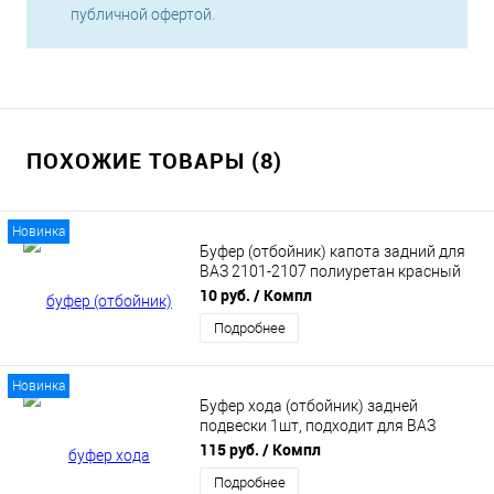
публичной офертой.
ПОХОЖИЕ ТОВАРЫ (8)
Новинка
Буфер (отбойник) капота задний для
ВАЗ 2101-2107 полиуретан красный
АБПА
10 руб.
/ Компл
Подробнее
Новинка
Буфер хода (отбойник) задней
подвески 1шт, подходит для ВАЗ
21214 Нива (21214-2912624) БРТ
115 руб.
/ Компл
Подробнее