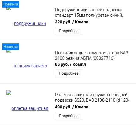
Новинка
Подпружинники задней подвески
стандарт 15мм полиуретан синий,
подходит для Лада Веста, Xray,
320 руб.
/ Компл
Renault Logan, Sandero
Подробнее
(8450006756ПУ) ПТП
Новинка
Пыльник заднего амортизатора ВАЗ
2108 резина АБПА (00027716)
65 руб.
/ Компл
Подробнее
Оплетка защитная пружин передней
подвески SS20, ВАЗ 2108-2110 (d 120-
160, 2шт) SS64107
490 руб.
/ Компл
Подробнее